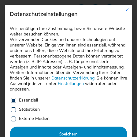
Mit die
Datenschutzeinstellungen
Suchfeld
Wir benötigen Ihre Zustimmung, bevor Sie unsere Website
weiter besuchen können.
Wir verwenden Cookies und andere Technologien auf
unserer Website. Einige von ihnen sind essenziell, während
andere uns helfen, diese Website und Ihre Erfahrung zu
Suchen
verbessern.
Personenbezogene Daten können verarbeitet
STARTSEITE
ARTIKEL
NIS-2: MEHR ALS EINE CHECKLISTE
Breadcrumb-Navigation
werden (z. B. IP-Adressen), z. B. für personalisierte
Anzeigen und Inhalte oder Anzeigen- und Inhaltsmessung.
Weitere Informationen über die Verwendung Ihrer Daten
Inhaltsverzeichnis
finden Sie in unserer
Datenschutzerklärung
.
Sie können Ihre
Auswahl jederzeit unter
Einstellungen
widerrufen oder
anpassen.
Es folgt eine Liste der Service-Gruppen, für die eine E
Essenziell
Statistiken
Anzeige
Externe Medien
NIS-2: Mehr als eine
Checkliste
:
Speichern