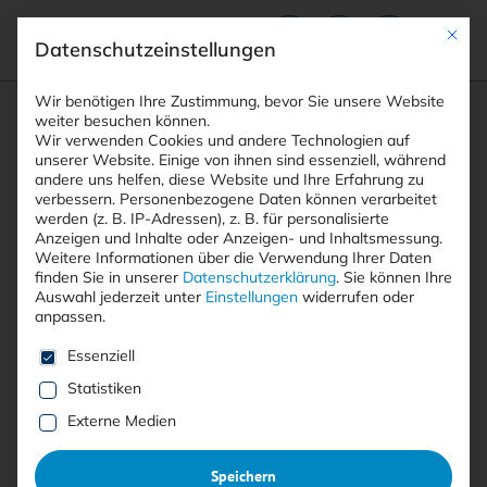
Mit die
Datenschutzeinstellungen
Suchfeld
Wir benötigen Ihre Zustimmung, bevor Sie unsere Website
weiter besuchen können.
Wir verwenden Cookies und andere Technologien auf
unserer Website. Einige von ihnen sind essenziell, während
andere uns helfen, diese Website und Ihre Erfahrung zu
Suchen
verbessern.
Personenbezogene Daten können verarbeitet
STARTSEITE
ARTIKEL
Breadcrumb-Navigation
werden (z. B. IP-Adressen), z. B. für personalisierte
NORDKOREANISCHE NPM-MALWARE TARNT …
Anzeigen und Inhalte oder Anzeigen- und Inhaltsmessung.
Weitere Informationen über die Verwendung Ihrer Daten
finden Sie in unserer
Datenschutzerklärung
.
Sie können Ihre
Auswahl jederzeit unter
Einstellungen
widerrufen oder
Inhaltsverzeichnis
anpassen.
Es folgt eine Liste der Service-Gruppen, für die eine E
Essenziell
Statistiken
Free
Externe Medien
Nordkoreanische npm-
Speichern