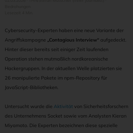
02.03.2026
·
THN/Stefan Mutschler (freier Journalist)
·
Bedrohungen
Lesezeit 4 Min.
Cybersecurity-Experten haben eine neue Variante der
Angriffskampagne
„Contagious Interview“
aufgedeckt.
Hinter dieser bereits seit einiger Zeit laufenden
Operation stehen mutmaßlich nordkoreanische
Hackergruppen. In der aktuellen Welle platzierten sie
26 manipulierte Pakete im npm-Repository für
JavaScript-Bibliotheken.
Untersucht wurde die
Aktivität
von Sicherheitsforschern
des Unternehmens Socket sowie vom Analysten Kieran
Miyamoto. Die Experten bezeichnen diese spezielle