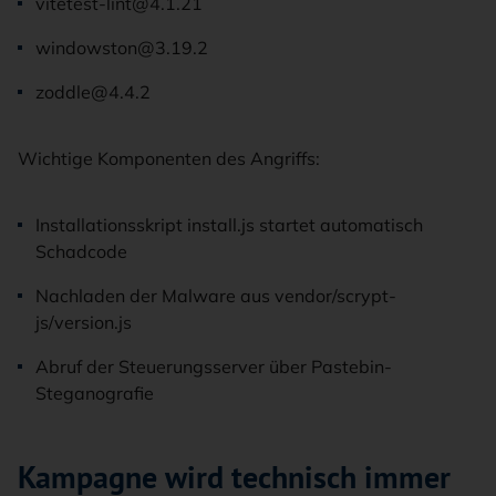
vitetest-lint@4.1.21
windowston@3.19.2
zoddle@4.4.2
Wichtige Komponenten des Angriffs:
Installationsskript install.js startet automatisch
Schadcode
Nachladen der Malware aus vendor/scrypt-
js/version.js
Abruf der Steuerungsserver über Pastebin-
Steganografie
Kampagne wird technisch immer