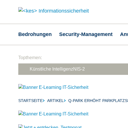
Hauptnavigation
Bedrohungen
Security-Management
An
Suchfeld
Topthemen:
Künstliche Intelligenz
NIS-2
STARTSEITE
ARTIKEL
Q-PARK ERHÖHT PARKPLATZS
Breadcrumb-Navigation