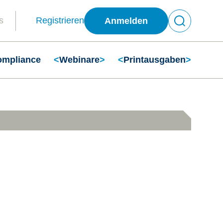
s
Registrieren
Anmelden
ompliance
<
Webinare
>
<
Printausgaben
>
Suchen