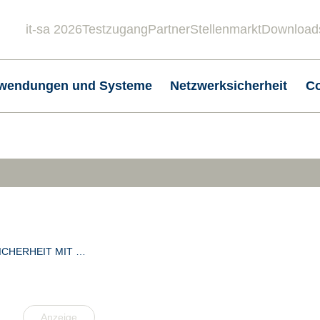
it-sa 2026
Testzugang
Partner
Stellenmarkt
Download
Header
wendungen und Systeme
Netzwerksicherheit
C
ICHERHEIT MIT …
Anzeige