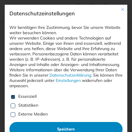
Mit die
Datenschutzeinstellungen
Suchfeld
Wir benötigen Ihre Zustimmung, bevor Sie unsere Website
weiter besuchen können.
Wir verwenden Cookies und andere Technologien auf
unserer Website. Einige von ihnen sind essenziell, während
andere uns helfen, diese Website und Ihre Erfahrung zu
Suchen
verbessern.
Personenbezogene Daten können verarbeitet
STARTSEITE
ARTIKEL
Breadcrumb-Navigation
werden (z. B. IP-Adressen), z. B. für personalisierte
SCHWACHSTELLE „IMAGERUNNER“ IN …
Anzeigen und Inhalte oder Anzeigen- und Inhaltsmessung.
Weitere Informationen über die Verwendung Ihrer Daten
finden Sie in unserer
Datenschutzerklärung
.
Sie können Ihre
Auswahl jederzeit unter
Einstellungen
widerrufen oder
Inhaltsverzeichnis
anpassen.
Es folgt eine Liste der Service-Gruppen, für die eine E
Essenziell
Statistiken
Free
Externe Medien
Schwachstelle „ImageRunner“
Speichern