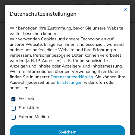
Mit die
Datenschutzeinstellungen
Suchfeld
Wir benötigen Ihre Zustimmung, bevor Sie unsere Website
weiter besuchen können.
Wir verwenden Cookies und andere Technologien auf
unserer Website. Einige von ihnen sind essenziell, während
andere uns helfen, diese Website und Ihre Erfahrung zu
Suchen
verbessern.
Personenbezogene Daten können verarbeitet
STARTSEITE
AUTOREN
BIREN PATEL
Breadcrumb-Navigation
werden (z. B. IP-Adressen), z. B. für personalisierte
Anzeigen und Inhalte oder Anzeigen- und Inhaltsmessung.
Weitere Informationen über die Verwendung Ihrer Daten
finden Sie in unserer
Datenschutzerklärung
.
Sie können Ihre
Auswahl jederzeit unter
Einstellungen
widerrufen oder
anpassen.
Alle Beiträge von Biren Patel
Es folgt eine Liste der Service-Gruppen, für die eine E
Essenziell
Statistiken
Alle
Free
<kes>+
Externe Medien
Speichern