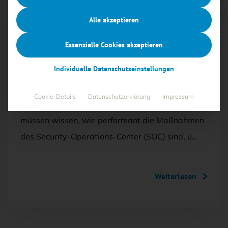
Mit <kes>+ lesen
Alle akzeptieren
AUSGABE 3/2026
Essenzielle Cookies akzeptieren
SOC-KPIs für das KI-Zeitalter
Individuelle Datenschutzeinstellungen
Die Messbarkeit des Erfolgs ist ein Kernelement
Cookie-Details
Datenschutzerklärung
Impressum
jeder Cybersecurity-Strategie – Unternehmen
müssen wissen, wie performant die Maßnahmen
des Security-Operations-Center (SOC) sind, u…
Weiterlesen