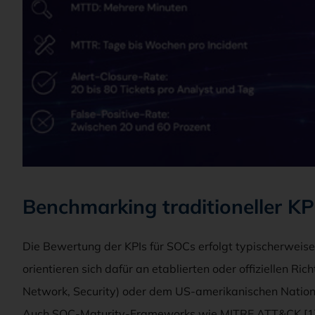
Benchmarking traditioneller KP
Die Bewertung der KPIs für SOCs erfolgt typischerwe
orientieren sich dafür an etablierten oder offiziellen R
Network, Security) oder dem US-amerikanischen Nationa
Auch SOC-Maturity-Frameworks wie MITRE ATT&CK [1] od