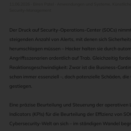
11.06.2026
·
Biren Patel
·
Anwendungen und Systeme
,
Künstliche
Security-Management
Der Druck auf Security-Operations-Center (SOCs) nimmt s
steigenden Anzahl von Alerts, mit denen sich Sicherhei
herumschlagen müssen – Hacker halten sie durch autom
Angriffsszenarien ordentlich auf Trab. Gleichzeitig fo
Reaktionsgeschwindigkeit: Zwar ist die Business-Contin
schon immer essenziell –, doch potenzielle Schäden, die
gestiegen.
Eine präzise Beurteilung und Steuerung der operativen 
Indicators (KPIs) für die Beurteilung der Effizienz von S
Cybersecurity-Welt an sich – im ständigen Wandel begri