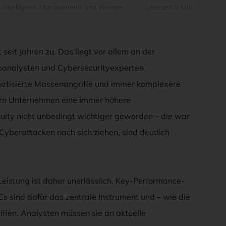
 Intelligenz
,
Management und Wissen
,
Lesezeit 9 Min.
eit Jahren zu. Das liegt vor allem an der
tsanalysten und Cybersecurityexperten
atisierte Massenangriffe und immer komplexere
rdern Unternehmen eine immer höhere
uity nicht unbedingt wichtiger geworden – die war
 Cyberattacken nach sich ziehen, sind deutlich
Leistung ist daher unerlässlich. Key-Performance-
OCs sind dafür das zentrale Instrument und – wie die
ffen. Analysten müssen sie an aktuelle