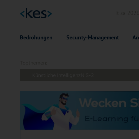
it-sa 202
Header
Hauptnavigation
Bedrohungen
Security-Management
An
Suchfeld
Topthemen:
Künstliche Intelligenz
NIS-2