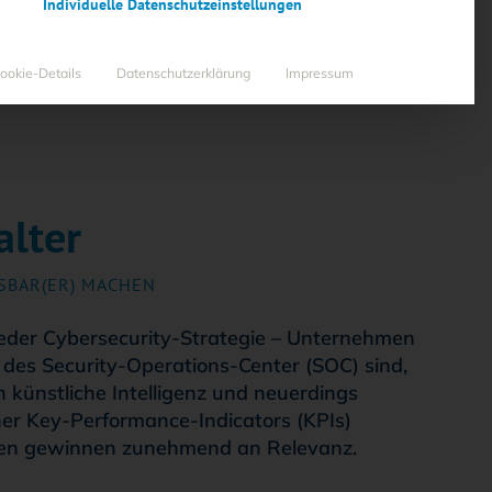
Individuelle Datenschutzeinstellungen
ookie-Details
Datenschutzerklärung
Impressum
alter
:
SBAR(ER) MACHEN
 jeder Cybersecurity-Strategie – Unternehmen
es Security-Operations-Center (SOC) sind,
 künstliche Intelligenz und neuerdings
her Key-Performance-Indicators (KPIs)
hlen gewinnen zunehmend an Relevanz.