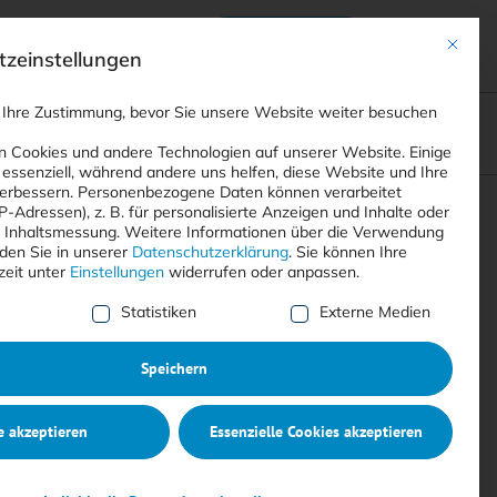
Anmelden
ads
Registrieren
Mit dies
zeinstellungen
 Ihre Zustimmung, bevor Sie unsere Website weiter besuchen
ompliance
<
Webinare
>
<
Printausgaben
>
 Cookies und andere Technologien auf unserer Website. Einige
 essenziell, während andere uns helfen, diese Website und Ihre
erbessern.
Personenbezogene Daten können verarbeitet
IP-Adressen), z. B. für personalisierte Anzeigen und Inhalte oder
Suchen
 Inhaltsmessung.
Weitere Informationen über die Verwendung
nden Sie in unserer
Datenschutzerklärung
.
Sie können Ihre
zeit unter
Einstellungen
widerrufen oder anpassen.
e Liste der Service-Gruppen, für die eine Einwilligung erte
Statistiken
Externe Medien
Speichern
e akzeptieren
Essenzielle Cookies akzeptieren