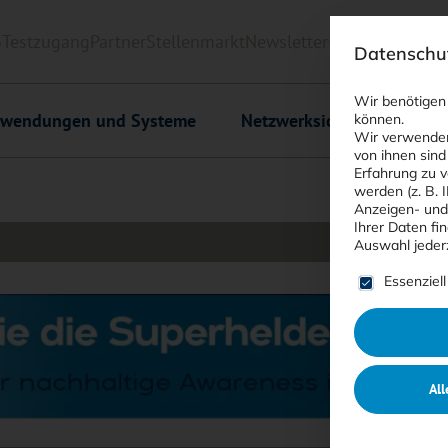
6
Testzugang
Partner
Stellenmarkt
Newsletter
<kes>+
Downlo
Datenschut
Wir benötigen
wendungen und Systeme
Netzwerksicherheit
C
können.
Wir verwenden
von ihnen sind
Erfahrung zu v
werden (z. B. 
Anzeigen- und
Ihrer Daten fi
Auswahl jeder
Es folgt ein
Essenziell
All