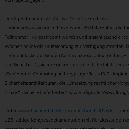
Vorträge zugegen.
Die Agenda umfasste 24 Live-Vorträge und zwei
Podiumsdiskussionen mit insgesamt 69 Referenten, die fü
Teilnehmer live gestreamt wurden und anschließend circa 
Wochen online als Aufzeichnung zur Verfügung standen. D
Themenblöcke der beiden Konferenztage behandelten „Ps
der Sicherheit“, „sichere generative künstliche Intelligenz (K
„Confidential Computing und Kryptografie“, NIS-2- Implem
Sicherheitsarchitekturen, die „Umsetzung rechtlicher Vorg
Praxis“, „sichere Lieferketten“ sowie „digitale Verwaltung“
Unter
www.bsi.bund.de/dok/tagungsband-2026
ist zunäc
125-seitige Kongressdokumentation mit Kurzfassungen de