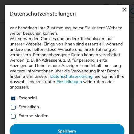
Mit die
Datenschutzeinstellungen
Suchfeld
Wir benötigen Ihre Zustimmung, bevor Sie unsere Website
weiter besuchen können.
Wir verwenden Cookies und andere Technologien auf
unserer Website. Einige von ihnen sind essenziell, während
andere uns helfen, diese Website und Ihre Erfahrung zu
Suchen
verbessern.
Personenbezogene Daten können verarbeitet
STARTSEITE
PRINTAUSGABEN
Breadcrumb-Navigation
werden (z. B. IP-Adressen), z. B. für personalisierte
TITELTHEMA: KÜNSTLICHE INTELLIGENZ – …
Anzeigen und Inhalte oder Anzeigen- und Inhaltsmessung.
STIMMEN VOM BSI-KONGRESS
Weitere Informationen über die Verwendung Ihrer Daten
finden Sie in unserer
Datenschutzerklärung
.
Sie können Ihre
Auswahl jederzeit unter
Einstellungen
widerrufen oder
anpassen.
Inhaltsverzeichnis
Es folgt eine Liste der Service-Gruppen, für die eine E
Essenziell
Statistiken
Externe Medien
Mit <kes>+ lesen
Speichern
21. DEUTSCHE IT-SICHERHEITSKONGRESS