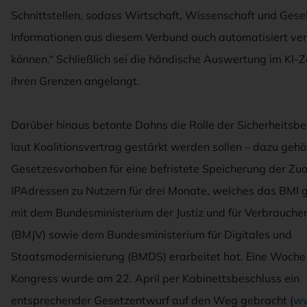
Schnittstellen, sodass Wirtschaft, Wissenschaft und Gesel
Informationen aus diesem Verbund auch automatisiert ve
können.“ Schließlich sei die händische Auswertung im KI-Z
ihren Grenzen angelangt.
Darüber hinaus betonte Dahns die Rolle der Sicherheitsbe
laut Koalitionsvertrag gestärkt werden sollen – dazu geh
Gesetzesvorhaben für eine befristete Speicherung der Zu
IPAdressen zu Nutzern für drei Monate, welches das BMI
mit dem Bundesministerium der Justiz und für Verbrauche
(BMJV) sowie dem Bundesministerium für Digitales und
Staatsmodernisierung (BMDS) erarbeitet hat. Eine Woch
Kongress wurde am 22. April per Kabinettsbeschluss ein
entsprechender Gesetzentwurf auf den Weg gebracht (
ww