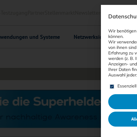
6
Testzugang
Partner
Stellenmarkt
Newsletter
<kes>+
Downlo
Datenschut
Wir benötigen
wendungen und Systeme
Netzwerksicherheit
C
können.
Wir verwenden
von ihnen sind
Erfahrung zu v
werden (z. B. 
Anzeigen- und
Ihrer Daten fi
Auswahl jeder
Es folgt ein
Essenziell
All