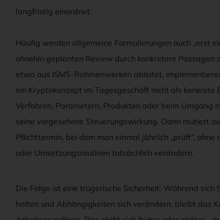
langfristig einordnet.
Häufig werden allgemeine Formulierungen auch „erst e
ohnehin geplanten Review durch konkretere Passagen zu
etwa aus ISMS-Rahmenwerken ableitet, implementieren
ein Kryptokonzept im Tagesgeschäft nicht als konkrete 
Verfahren, Parametern, Produkten oder beim Umgang mit
seine vorgesehene Steuerungswirkung. Dann mutiert au
Pflichttermin, bei dem man einmal jährlich „prüft“, ohne
oder Umsetzungsroutinen tatsächlich verändern.
Die Folge ist eine trügerische Sicherheit: Während sich
halten und Abhängigkeiten sich verändern, bleibt das Kr
Arbeitsgrundlage. Das rächt sich früher oder später – m