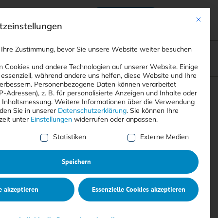
Anmelden
ads
Registrieren
Mit dies
zeinstellungen
 Ihre Zustimmung, bevor Sie unsere Website weiter besuchen
ompliance
<
Webinare
>
<
Printausgaben
>
 Cookies und andere Technologien auf unserer Website. Einige
 essenziell, während andere uns helfen, diese Website und Ihre
erbessern.
Personenbezogene Daten können verarbeitet
IP-Adressen), z. B. für personalisierte Anzeigen und Inhalte oder
Suchen
 Inhaltsmessung.
Weitere Informationen über die Verwendung
nden Sie in unserer
Datenschutzerklärung
.
Sie können Ihre
zeit unter
Einstellungen
widerrufen oder anpassen.
e Liste der Service-Gruppen, für die eine Einwilligung erte
Statistiken
Externe Medien
Speichern
e akzeptieren
Essenzielle Cookies akzeptieren