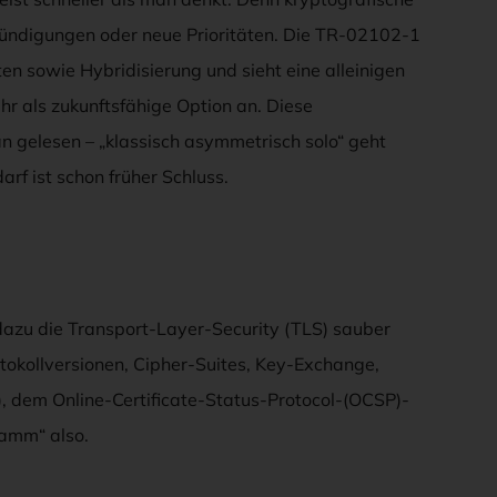
ündigungen oder neue Prioritäten. Die TR-02102-1
ten sowie Hybridisierung und sieht eine alleinigen
r als zukunftsfähige Option an. Diese
an gelesen – „klassisch asymmetrisch solo“ geht
rf ist schon früher Schluss.
azu die Transport-Layer-Security (TLS) sauber
rotokollversionen, Cipher-Suites, Key-Exchange,
S), dem Online-Certificate-Status-Protocol-(OCSP)-
ramm“ also.