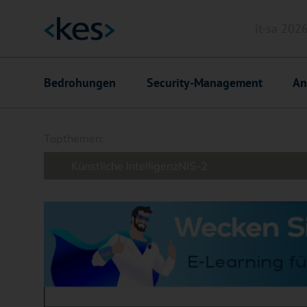
it-sa 202
Header
Hauptnavigation
Bedrohungen
Security-Management
An
Suchfeld
Topthemen:
Künstliche Intelligenz
NIS-2