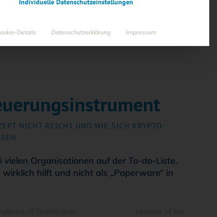
Individuelle Datenschutzeinstellungen
RUMENT
ookie-Details
Datenschutzerklärung
Impressum
euerungsinstrument
:
EPT NICHT REICHT UND WIE SICH KRYPTO-
SSEN
 vielen Organisationen auf der To-do-Liste.
 wirklich hilft und nicht als „Paperware“ in
pliance
,
IT-Grundschutz
Lesezeit 14 Min.