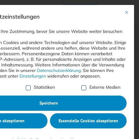
Anmelden
ads
Registrieren
Mit dies
zeinstellungen
 Ihre Zustimmung, bevor Sie unsere Website weiter besuchen
ompliance
<
Webinare
>
<
Printausgaben
>
 Cookies und andere Technologien auf unserer Website. Einige
 essenziell, während andere uns helfen, diese Website und Ihre
erbessern.
Personenbezogene Daten können verarbeitet
IP-Adressen), z. B. für personalisierte Anzeigen und Inhalte oder
Suchen
 Inhaltsmessung.
Weitere Informationen über die Verwendung
nden Sie in unserer
Datenschutzerklärung
.
Sie können Ihre
zeit unter
Einstellungen
widerrufen oder anpassen.
e Liste der Service-Gruppen, für die eine Einwilligung erte
Statistiken
Externe Medien
Speichern
e akzeptieren
Essenzielle Cookies akzeptieren