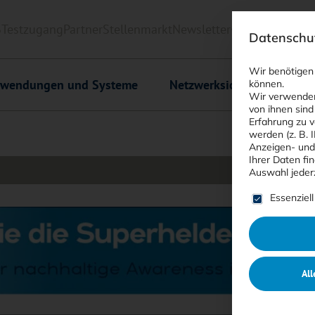
6
Testzugang
Partner
Stellenmarkt
Newsletter
<kes>+
Downlo
Datenschut
Wir benötigen
wendungen und Systeme
Netzwerksicherheit
C
können.
Wir verwenden
von ihnen sind
Erfahrung zu v
werden (z. B. 
Anzeigen- und
Ihrer Daten fi
Auswahl jeder
Es folgt ein
Essenziell
All