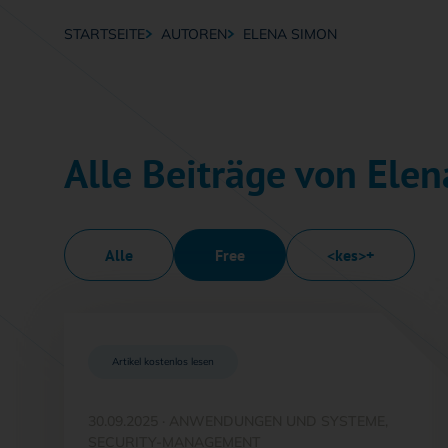
STARTSEITE
AUTOREN
ELENA SIMON
Breadcrumb-Navigation
Alle Beiträge von Ele
Alle
Free
<kes>+
Artikel kostenlos lesen
30.09.2025
·
ANWENDUNGEN UND SYSTEME,
SECURITY-MANAGEMENT