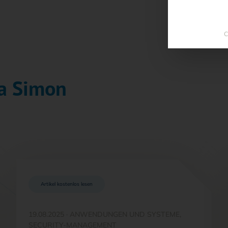
C
na Simon
Artikel kostenlos lesen
19.08.2025
·
ANWENDUNGEN UND SYSTEME,
SECURITY-MANAGEMENT