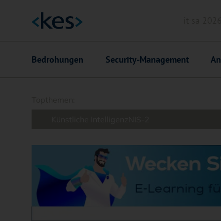
it-sa 202
Header
Hauptnavigation
Bedrohungen
Security-Management
An
Suchfeld
Topthemen:
Künstliche Intelligenz
NIS-2