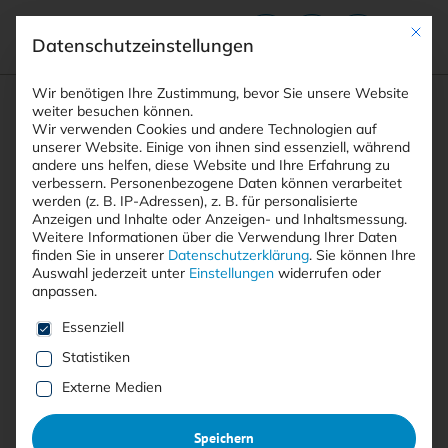
Mit die
Datenschutzeinstellungen
Suchfeld
Wir benötigen Ihre Zustimmung, bevor Sie unsere Website
weiter besuchen können.
Wir verwenden Cookies und andere Technologien auf
unserer Website. Einige von ihnen sind essenziell, während
andere uns helfen, diese Website und Ihre Erfahrung zu
Suchen
verbessern.
Personenbezogene Daten können verarbeitet
STARTSEITE
ARTIKEL
Breadcrumb-Navigation
werden (z. B. IP-Adressen), z. B. für personalisierte
DDOS-ATTACKEN: ANZAHL DRASTISCH …
Anzeigen und Inhalte oder Anzeigen- und Inhaltsmessung.
Weitere Informationen über die Verwendung Ihrer Daten
finden Sie in unserer
Datenschutzerklärung
.
Sie können Ihre
Auswahl jederzeit unter
Einstellungen
widerrufen oder
Inhaltsverzeichnis
anpassen.
Es folgt eine Liste der Service-Gruppen, für die eine E
Essenziell
Statistiken
Free
Externe Medien
DDoS-Attacken: Anzahl
Speichern