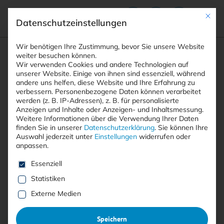
Mit die
Datenschutzeinstellungen
Suchfeld
Wir benötigen Ihre Zustimmung, bevor Sie unsere Website
weiter besuchen können.
Wir verwenden Cookies und andere Technologien auf
unserer Website. Einige von ihnen sind essenziell, während
andere uns helfen, diese Website und Ihre Erfahrung zu
Suchen
verbessern.
Personenbezogene Daten können verarbeitet
STARTSEITE
AUTOREN
SASCHA HEMPE
Breadcrumb-Navigation
werden (z. B. IP-Adressen), z. B. für personalisierte
Anzeigen und Inhalte oder Anzeigen- und Inhaltsmessung.
Weitere Informationen über die Verwendung Ihrer Daten
finden Sie in unserer
Datenschutzerklärung
.
Sie können Ihre
Auswahl jederzeit unter
Einstellungen
widerrufen oder
anpassen.
Alle Beiträge von Sascha
Es folgt eine Liste der Service-Gruppen, für die eine E
Essenziell
Hempe
Statistiken
Externe Medien
Alle
Free
<kes>+
Speichern