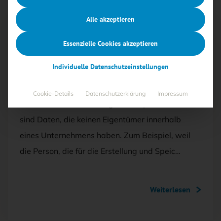
Alle akzeptieren
Free
Essenzielle Cookies akzeptieren
08.12.2023
·
ALLGEMEIN, SECURITY-MANAGEMENT
Individuelle Datenschutzeinstellungen
Die Gefahr verwaister Daten
Cookie-Details
Datenschutzerklärung
Impressum
Verwaiste Daten, auf Englisch „Orphaned Data“,
sind Daten, die keinen Eigentümer innerhalb
eines Unternehmens haben. Zum Beispiel, weil
die Person, die für die Erstellung und Speic…
Weiterlesen