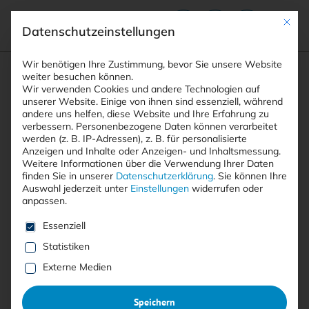
Mit die
Datenschutzeinstellungen
Suchfeld
Wir benötigen Ihre Zustimmung, bevor Sie unsere Website
weiter besuchen können.
Wir verwenden Cookies und andere Technologien auf
unserer Website. Einige von ihnen sind essenziell, während
andere uns helfen, diese Website und Ihre Erfahrung zu
Suchen
verbessern.
Personenbezogene Daten können verarbeitet
STARTSEITE
DOWNLOADS
Breadcrumb-Navigation
werden (z. B. IP-Adressen), z. B. für personalisierte
<KES>-SPECIAL: KÜNSTLICHE …
Anzeigen und Inhalte oder Anzeigen- und Inhaltsmessung.
Weitere Informationen über die Verwendung Ihrer Daten
finden Sie in unserer
Datenschutzerklärung
.
Sie können Ihre
Auswahl jederzeit unter
Einstellungen
widerrufen oder
anpassen.
Es folgt eine Liste der Service-Gruppen, für die eine E
Essenziell
Statistiken
Externe Medien
Speichern