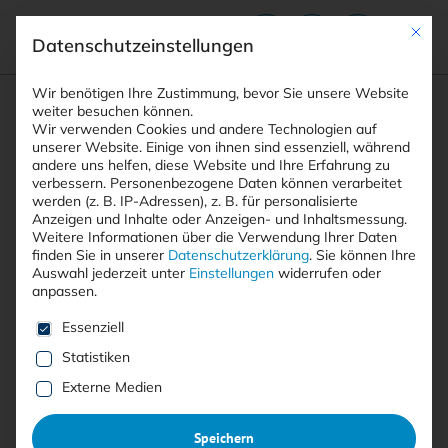
Mit die
Datenschutzeinstellungen
Suchfeld
Wir benötigen Ihre Zustimmung, bevor Sie unsere Website
weiter besuchen können.
Wir verwenden Cookies und andere Technologien auf
unserer Website. Einige von ihnen sind essenziell, während
andere uns helfen, diese Website und Ihre Erfahrung zu
Suchen
verbessern.
Personenbezogene Daten können verarbeitet
STARTSEITE
DOWNLOADS
<KES>-SPECIAL: NIS-2
Breadcrumb-Navigation
werden (z. B. IP-Adressen), z. B. für personalisierte
Anzeigen und Inhalte oder Anzeigen- und Inhaltsmessung.
Weitere Informationen über die Verwendung Ihrer Daten
finden Sie in unserer
Datenschutzerklärung
.
Sie können Ihre
Auswahl jederzeit unter
Einstellungen
widerrufen oder
anpassen.
Es folgt eine Liste der Service-Gruppen, für die eine E
Essenziell
Statistiken
Externe Medien
Speichern