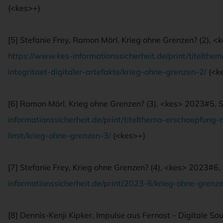
(<kes>+)
[5] Stefanie Frey, Ramon Mörl, Krieg ohne Grenzen? (2), <
https://www.kes-informationssicherheit.de/print/titelthe
integritaet-digitaler-artefakte/krieg-ohne-grenzen-2/
(<k
[6] Ramon Mörl, Krieg ohne Grenzen? (3), <kes> 2023#5, S
informationssicherheit.de/print/titelthema-erschoepfun
limit/krieg-ohne-grenzen-3/
(<kes>+)
[7] Stefanie Frey, Krieg ohne Grenzen? (4), <kes> 2023#6, 
informationssicherheit.de/print/2023-6/krieg-ohne-grenz
[8] Dennis-Kenji Kipker, Impulse aus Fernost – Digitale So