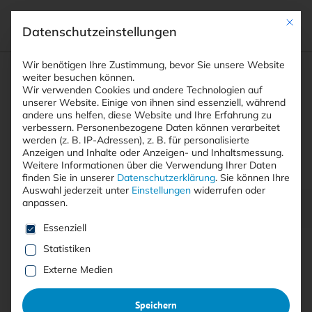
Mit die
Datenschutzeinstellungen
Suchfeld
Wir benötigen Ihre Zustimmung, bevor Sie unsere Website
weiter besuchen können.
Wir verwenden Cookies und andere Technologien auf
unserer Website. Einige von ihnen sind essenziell, während
andere uns helfen, diese Website und Ihre Erfahrung zu
Suchen
verbessern.
Personenbezogene Daten können verarbeitet
STARTSEITE
PRINTAUSGABEN
Breadcrumb-Navigation
werden (z. B. IP-Adressen), z. B. für personalisierte
TITELTHEMA: CNAPP – DAS UNBEKANNTE …
Anzeigen und Inhalte oder Anzeigen- und Inhaltsmessung.
DIGITALE SOUVERÄNITÄT?!
Weitere Informationen über die Verwendung Ihrer Daten
finden Sie in unserer
Datenschutzerklärung
.
Sie können Ihre
Auswahl jederzeit unter
Einstellungen
widerrufen oder
anpassen.
Inhaltsverzeichnis
Es folgt eine Liste der Service-Gruppen, für die eine E
Essenziell
Statistiken
Externe Medien
Mit <kes>+ lesen
Speichern