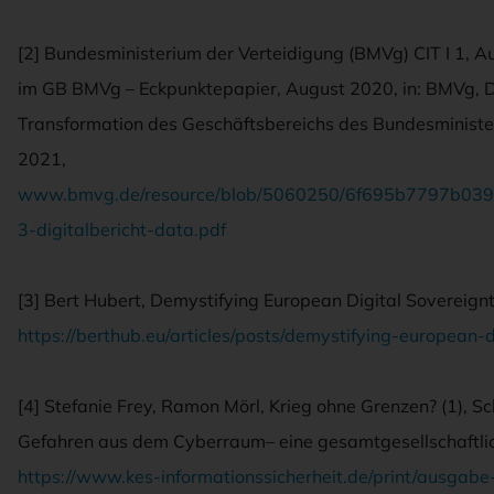
[2] Bundesministerium der Verteidigung (BMVg) CIT I 1, A
im GB BMVg – Eckpunktepapier, August 2020, in: BMVg, Dri
Transformation des Geschäftsbereichs des Bundesministe
2021,
www.bmvg.de/resource/blob/5060250/6f695b7797b03
3-digitalbericht-data.pdf
[3] Bert Hubert, Demystifying European Digital Sovereignty
https://berthub.eu/articles/posts/demystifying-european-d
[4] Stefanie Frey, Ramon Mörl, Krieg ohne Grenzen? (1), 
Gefahren aus dem Cyberraum– eine gesamtgesellschaftli
https://www.kes-informationssicherheit.de/print/ausgab