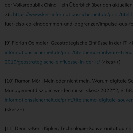
der Volksrepublik China – ein Überblick über den aktuell
36,
https://www.kes-informationssicherheit.de/print/titel
fuer-ciso-co-eindaemmen-und-abgrenzen/impulse-aus-fer
[9] Florian Oelmaier, Geostrategische Einflüsse in der IT, 
informationssicherheit.de/print/titelthema-malware-tre
2019/geostrategische-einfluesse-in-der-it/
(<kes>+)
[10] Ramon Mörl, Mein oder nicht mein, Warum digitale So
Managementdisziplin werden muss, <kes> 2022#2, S. 58
informationssicherheit.de/print/titelthema-digitale-souv
(<kes>+)
[11] Dennis-Kenji Kipker, Technologie-Souveränität durc