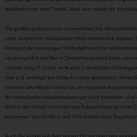
ausführlich mit dem Thema. Aber was macht die Wirtscha
Die großen globalisierten Unternehmen mit Absatzmärkten
einer zunehmend multipolaren Welt ohnehin ihre eigenen S
Rückgrat der ansässigen Wirtschaft sind die mittelständi
inhabergeführt und fest in Deutschland und Europa verw
im Falle eines IT-GAUs nicht vom CrowdStrike-CEO angeru
(wie z. B. unlängst bei Delta Air Lines geschehen). Deren
vielmehr alle Hände voll zu tun, um russische Ransomwa
die chinesischen Industriespione gar nicht bemerken. Und
Geld in den Schutz investiert und Subventionen für mehr Cy
bekommen sie mit NIS-2 und CRA einfach neue Regularien
Auch die Artikel von Bert Hubert [3] zeichnen sehr eindring