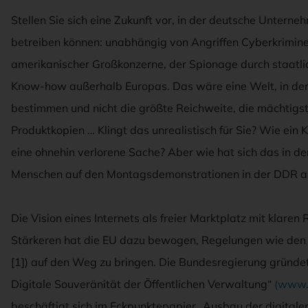
Stellen Sie sich eine Zukunft vor, in der deutsche Unterne
betreiben können: unabhängig von Angriffen Cyberkrimin
amerikanischer Großkonzerne, der Spionage durch staatl
Know-how außerhalb Europas. Das wäre eine Welt, in der 
bestimmen und nicht die größte Reichweite, die mächtigste
Produktkopien … Klingt das unrealistisch für Sie? Wie ei
eine ohnehin verlorene Sache? Aber wie hat sich das in de
Menschen auf den Montagsdemonstrationen in der DDR a
Die Vision eines Internets als freier Marktplatz mit klaren
Stärkeren hat die EU dazu bewogen, Regelungen wie den 
[1]) auf den Weg zu bringen. Die Bundesregierung gründe
Digitale Souveränität der Öffentlichen Verwaltung“
(www.
beschäftigt sich im Eckpunktepapier „Ausbau der digitalen