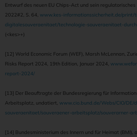
Entwurf des neuen EU Chips-Act und sein regulatorisches
2022#2, S. 64,
www.kes-informationssicherheit.de/print/t
digitalesouveraenitaet/technologie-souveraenitaet-dur
(<kes>+)
[12] World Economic Forum (WEF), Marsh McLennan, Zuric
Risks Report 2024, 19th Edition, Januar 2024,
www.weforu
report-2024/
[13] Der Beauftragte der Bundesregierung für Information
Arbeitsplatz, undatiert,
www.cio.bund.de/Webs/CIO/DE/dig
souveraenitaet/souveraener-arbeitsplatz/souverarner-arb
[14] Bundesministerium des Innern und für Heimat (BMI),