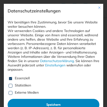
Mit die
Datenschutzeinstellungen
Suchfeld
Wir benötigen Ihre Zustimmung, bevor Sie unsere Website
weiter besuchen können.
Wir verwenden Cookies und andere Technologien auf
unserer Website. Einige von ihnen sind essenziell, während
STARTSEITE
andere uns helfen, diese Website und Ihre Erfahrung zu
PRINTAUSGABEN
Breadcrumb-Navigation
Suchen
verbessern.
Personenbezogene Daten können verarbeitet
TITELTHEMA: OBSERVABILITY MEHR ALS NUR …
werden (z. B. IP-Adressen), z. B. für personalisierte
FIRMEN, FINANZEN & FUSIONEN
Anzeigen und Inhalte oder Anzeigen- und Inhaltsmessung.
Weitere Informationen über die Verwendung Ihrer Daten
finden Sie in unserer
Datenschutzerklärung
.
Sie können Ihre
Auswahl jederzeit unter
Einstellungen
widerrufen oder
anpassen.
Artikel kostenlos lesen
Es folgt eine Liste der Service-Gruppen, für die eine E
Essenziell
Firmen, Finanzen & Fusionen
Statistiken
Externe Medien
22.08.2024
·
News und Produkte
Lesezeit 3 Min.
Speichern