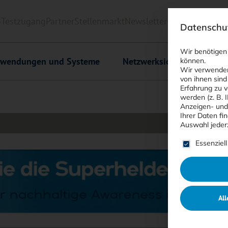
6
Testzugang
Partner
Stellenmarkt
Newsletter
<kes>+
Downlo
Datenschut
Wir benötigen
wendungen und Systeme
Netzwerksicherheit
C
können.
Wir verwenden
von ihnen sind
Erfahrung zu v
werden (z. B. 
Anzeigen- und
Ihrer Daten fi
Auswahl jeder
Es folgt ein
Essenziell
All