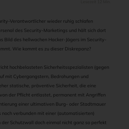
Lesezeit 12 Min.
urity-Verantwortlicher wieder ruhig schlafen
rsenal des Security-Marketings und hält sich dort
as Bild des hellwachen Hacker-Jägers im Security-
immt. Wie kommt es zu dieser Diskrepanz?
pricht hochbelasteten Sicherheitsspezialisten (gegen
lauf mit Cybergangstern, Bedrohungen und
er statische, präventive Sicherheit, die eine
von der Pflicht entlastet, permanent mit Angriffen
entierung einer ultimativen Burg- oder Stadtmauer
noch verbunden mit einer (automatisierten)
 der Schutzwall doch einmal nicht ganz so perfekt