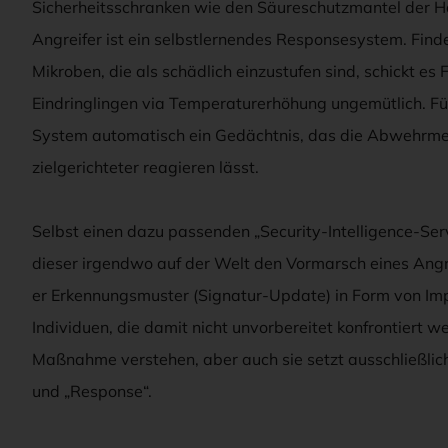
Sicherheitsschranken wie den Säureschutzmantel der H
Angreifer ist ein selbstlernendes Responsesystem. Fin
Mikroben, die als schädlich einzustufen sind, schickt e
Eindringlingen via Temperaturerhöhung ungemütlich. Fü
System automatisch ein Gedächtnis, das die Abwehrmec
zielgerichteter reagieren lässt.
Selbst einen dazu passenden „Security-Intelligence-Ser
dieser irgendwo auf der Welt den Vormarsch eines Angreif
er Erkennungsmuster (Signatur-Update) in Form von I
Individuen, die damit nicht unvorbereitet konfrontiert 
Maßnahme verstehen, aber auch sie setzt ausschließlic
und „Response“.