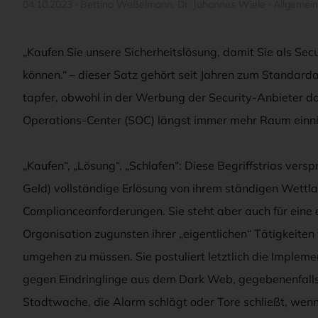
04.10.2023
·
Bettina Weßelmann
,
Dr. Johannes Wiele
·
Allgemein
„Kaufen Sie unsere Sicherheitslösung, damit Sie als Sec
können.“ – dieser Satz gehört seit Jahren zum Standarda
tapfer, obwohl in der Werbung der Security-Anbieter d
Operations-Center (SOC) längst immer mehr Raum einn
„Kaufen“, „Lösung“, „Schlafen“: Diese Begriffstrias vers
Geld) vollständige Erlösung von ihrem ständigen Wett
Complianceanforderungen. Sie steht aber auch für eine eh
Organisation zugunsten ihrer „eigentlichen“ Tätigkeiten 
umgehen zu müssen. Sie postuliert letztlich die Implem
gegen Eindringlinge aus dem Dark Web, gegebenenfalls 
Stadtwache, die Alarm schlägt oder Tore schließt, wenn