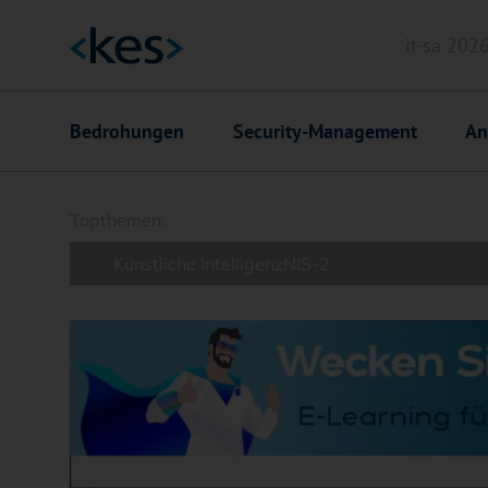
it-sa 202
Header
Hauptnavigation
Bedrohungen
Security-Management
An
Suchfeld
Topthemen:
Künstliche Intelligenz
NIS-2