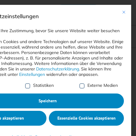
Anmelden
ads
Registrieren
Mit dies
zeinstellungen
 Ihre Zustimmung, bevor Sie unsere Website weiter besuchen
ompliance
<
Webinare
>
<
Printausgaben
>
 Cookies und andere Technologien auf unserer Website. Einige
 essenziell, während andere uns helfen, diese Website und Ihre
erbessern.
Personenbezogene Daten können verarbeitet
IP-Adressen), z. B. für personalisierte Anzeigen und Inhalte oder
Suchen
 Inhaltsmessung.
Weitere Informationen über die Verwendung
nden Sie in unserer
Datenschutzerklärung
.
Sie können Ihre
zeit unter
Einstellungen
widerrufen oder anpassen.
e Liste der Service-Gruppen, für die eine Einwilligung erte
Statistiken
Externe Medien
Speichern
e akzeptieren
Essenzielle Cookies akzeptieren