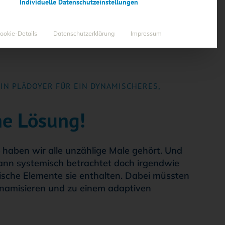
Individuelle Datenschutzeinstellungen
ookie-Details
Datenschutzerklärung
Impressum
N PLÄDOYER FÜR EIN DYNAMISCHERES,
ne Lösung!
– haben wir alle unzählige Male gehört. Und
dann systemisch betrachtet doch irgendwie
mische Elemente sie enthalten. Dabei müssten
ynamisieren und zu einem adaptiven