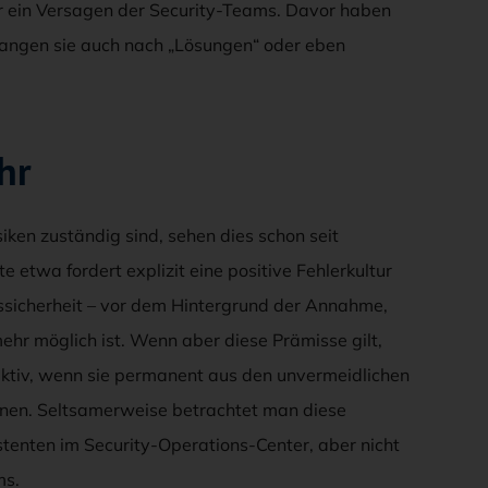
ür ein Versagen der Security-Teams. Davor haben
langen sie auch nach „Lösungen“ oder eben
hr
siken zuständig sind, sehen dies schon seit
 etwa fordert explizit eine positive Fehlerkultur
ionssicherheit – vor dem Hintergrund der Annahme,
ehr möglich ist. Wenn aber diese Prämisse gilt,
fektiv, wenn sie permanent aus den unvermeidlichen
önnen. Seltsamerweise betrachtet man diese
stenten im Security-Operations-Center, aber nicht
ms.