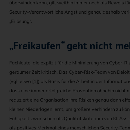
überwinden kann, gilt weithin immer noch als Beweis f
Security-Verantwortliche Angst und genau deshalb ver
„Erlösung“.
„Freikaufen“ geht nicht me
Fachleute, die explizit für die Minimierung von Cyber-Ri
geraumer Zeit kritisch. Das Cyber-Risk-Team von Deloitte
(vgl. etwa [1]) als Basis für die Arbeit in der Informat
dass eine immer erfolgreiche Prävention ohnehin nicht m
reduziert eine Organisation ihre Risiken genau dann ef
kleinen Niederlagen lernt, um größere verhindern zu k
Fähigkeit zwar schon als Qualitätskriterium von KI-Assi
als positives Merkmal eines menschlichen Security-Tea