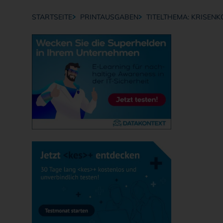
STARTSEITE
PRINTAUSGABEN
TITELTHEMA: KRISEN
Breadcrumb-Navigation