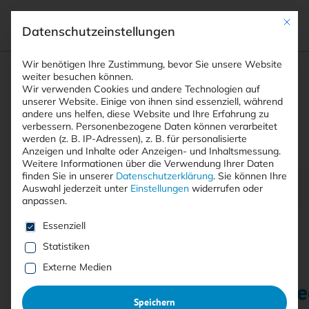
Mit die
Datenschutzeinstellungen
Suchfeld
Wir benötigen Ihre Zustimmung, bevor Sie unsere Website
weiter besuchen können.
Wir verwenden Cookies und andere Technologien auf
unserer Website. Einige von ihnen sind essenziell, während
STARTSEITE
andere uns helfen, diese Website und Ihre Erfahrung zu
PRINTAUSGABEN
Breadcrumb-Navigation
Suchen
verbessern.
Personenbezogene Daten können verarbeitet
TITELTHEMA: METRIKEN UND KENNZAHLEN
werden (z. B. IP-Adressen), z. B. für personalisierte
IT-GRUNDSCHUTZ++ – AUF DEM WEG ZUM …
Anzeigen und Inhalte oder Anzeigen- und Inhaltsmessung.
Weitere Informationen über die Verwendung Ihrer Daten
finden Sie in unserer
Datenschutzerklärung
.
Sie können Ihre
Inhaltsverzeichnis
Auswahl jederzeit unter
Einstellungen
widerrufen oder
anpassen.
Es folgt eine Liste der Service-Gruppen, für die eine E
Essenziell
Statistiken
Mit <kes>+ lesen
Externe Medien
IT-Grundschutz++ – auf dem We
Speichern