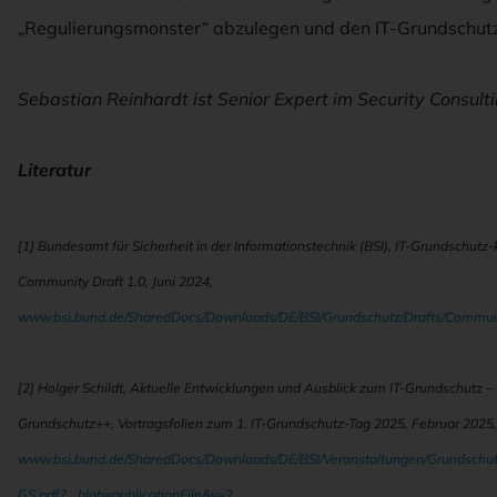
„Regulierungsmonster“ abzulegen und den IT-Grundschutz 
Sebastian Reinhardt ist Senior Expert im Security Consulti
Literatur
[1]
Bundesamt für Sicherheit in der Informationstechnik (BSI), IT-Grundschu
Community Draft 1.0, Juni 2024,
www.bsi.bund.de/SharedDocs/Downloads/DE/BSI/Grundschutz/Drafts/Commun
[2] Holger Schildt, Aktuelle Entwicklungen und Ausblick zum IT-Grundschutz –
Grundschutz++, Vortragsfolien zum 1. IT-Grundschutz-Tag 2025, Februar 2025,
www.bsi.bund.de/SharedDocs/Downloads/DE/BSI/Veranstaltungen/Grundschut
GS.pdf?__blob=publicationFile&v=2