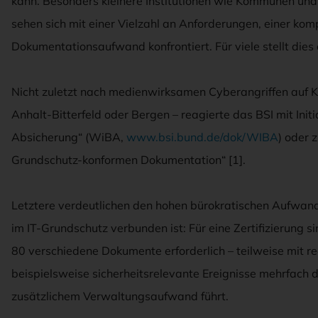
kann. Besonders kleinere Institutionen wie Kommunen und
sehen sich mit einer Vielzahl an Anforderungen, einer ko
Dokumentationsaufwand konfrontiert. Für viele stellt die
Nicht zuletzt nach medienwirksamen Cyberangriffen auf
Anhalt-Bitterfeld oder Bergen – reagierte das BSI mit Init
Absicherung“ (WiBA,
www.bsi.bund.de/dok/WIBA
) oder 
Grundschutz-konformen Dokumentation“ [1].
Letztere verdeutlichen den hohen bürokratischen Aufwand
im IT-Grundschutz verbunden ist: Für eine Zertifizierung s
80 verschiedene Dokumente erforderlich – teilweise mit 
beispielsweise sicherheitsrelevante Ereignisse mehrfach
zusätzlichem Verwaltungsaufwand führt.