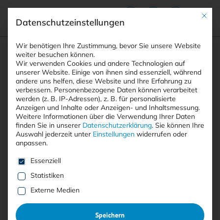
Mit die
Datenschutzeinstellungen
Suchfeld
Wir benötigen Ihre Zustimmung, bevor Sie unsere Website
weiter besuchen können.
Wir verwenden Cookies und andere Technologien auf
unserer Website. Einige von ihnen sind essenziell, während
andere uns helfen, diese Website und Ihre Erfahrung zu
Suchen
verbessern.
Personenbezogene Daten können verarbeitet
STARTSEITE
PRINTAUSGABEN
Breadcrumb-Navigation
werden (z. B. IP-Adressen), z. B. für personalisierte
TITELTHEMA: SECURITY-SCHULUNGEN – WIE …
Anzeigen und Inhalte oder Anzeigen- und Inhaltsmessung.
DAS IT-SICHERHEITSKENNZEICHEN AUF …
Weitere Informationen über die Verwendung Ihrer Daten
finden Sie in unserer
Datenschutzerklärung
.
Sie können Ihre
Auswahl jederzeit unter
Einstellungen
widerrufen oder
anpassen.
Inhaltsverzeichnis
Es folgt eine Liste der Service-Gruppen, für die eine E
Essenziell
Statistiken
Externe Medien
Mit <kes>+ lesen
Speichern
32. JAHRGANG