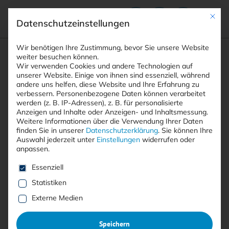
Mit die
Datenschutzeinstellungen
Suchfeld
Wir benötigen Ihre Zustimmung, bevor Sie unsere Website
weiter besuchen können.
Wir verwenden Cookies und andere Technologien auf
unserer Website. Einige von ihnen sind essenziell, während
andere uns helfen, diese Website und Ihre Erfahrung zu
Suchen
verbessern.
Personenbezogene Daten können verarbeitet
STARTSEITE
PRINTAUSGABEN
Breadcrumb-Navigation
werden (z. B. IP-Adressen), z. B. für personalisierte
TITELTHEMA: SICHERHEITS – KULTUR – …
Anzeigen und Inhalte oder Anzeigen- und Inhaltsmessung.
Weitere Informationen über die Verwendung Ihrer Daten
finden Sie in unserer
Datenschutzerklärung
.
Sie können Ihre
Auswahl jederzeit unter
Einstellungen
widerrufen oder
Ausgabe 2/2019 als
PDF
her­un­
anpassen.
ter­la­den
Es folgt eine Liste der Service-Gruppen, für die eine E
Essenziell
Statistiken
Externe Medien
Jetzt herunterladen
Speichern