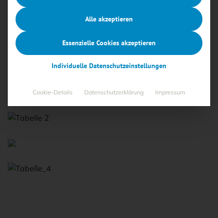
BSI-Forum
Lesezeit 1 Min.
Alle akzeptieren
Anmerkung: – Die zugehörigen Zertifizierungsreporte
Essenzielle Cookies akzeptieren
mit Zertifikaten sind auf der Web-Seite
Individuelle Datenschutzeinstellungen
www.bsi.bund.de/zertifizierungsreporte einzusehen
Cookie-Details
Datenschutzerklärung
Impressum