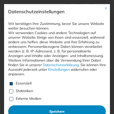
Mit die
Datenschutzeinstellungen
Suchfeld
Wir benötigen Ihre Zustimmung, bevor Sie unsere Website
weiter besuchen können.
Wir verwenden Cookies und andere Technologien auf
unserer Website. Einige von ihnen sind essenziell, während
andere uns helfen, diese Website und Ihre Erfahrung zu
Suchen
verbessern.
Personenbezogene Daten können verarbeitet
STARTSEITE
PRINTAUSGABEN
Breadcrumb-Navigation
werden (z. B. IP-Adressen), z. B. für personalisierte
TITELTHEMA: ZEITGEMÄSSE …
AMTLICHE MITTEILUNGEN
Anzeigen und Inhalte oder Anzeigen- und Inhaltsmessung.
Weitere Informationen über die Verwendung Ihrer Daten
finden Sie in unserer
Datenschutzerklärung
.
Sie können Ihre
Auswahl jederzeit unter
Einstellungen
widerrufen oder
anpassen.
Free
Es folgt eine Liste der Service-Gruppen, für die eine E
Essenziell
Amtliche Mitteilungen
Statistiken
Externe Medien
17.08.2023
·
Bundesamt für Sicherheit in der Informationstechnik (BSI)
·
Speichern