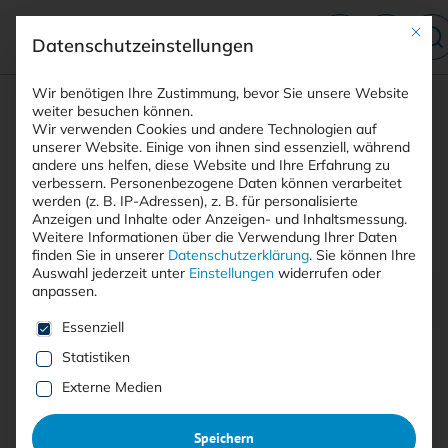
Mit die
Datenschutzeinstellungen
Suchfeld
Wir benötigen Ihre Zustimmung, bevor Sie unsere Website
weiter besuchen können.
Wir verwenden Cookies und andere Technologien auf
unserer Website. Einige von ihnen sind essenziell, während
andere uns helfen, diese Website und Ihre Erfahrung zu
Suchen
verbessern.
Personenbezogene Daten können verarbeitet
STARTSEITE
PRINTAUSGABEN
Breadcrumb-Navigation
werden (z. B. IP-Adressen), z. B. für personalisierte
TITELTHEMA: ZERO TRUST – …
Anzeigen und Inhalte oder Anzeigen- und Inhaltsmessung.
QUELLEN DER ERKENNTNIS
Weitere Informationen über die Verwendung Ihrer Daten
finden Sie in unserer
Datenschutzerklärung
.
Sie können Ihre
Auswahl jederzeit unter
Einstellungen
widerrufen oder
anpassen.
Inhaltsverzeichnis
Es folgt eine Liste der Service-Gruppen, für die eine E
Essenziell
Statistiken
Externe Medien
Mit <kes>+ lesen
Speichern