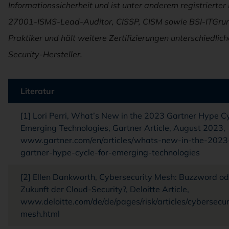
Informationssicherheit und ist unter anderem registrierter
27001-ISMS-Lead-Auditor, CISSP, CISM sowie BSI-ITGru
Praktiker und hält weitere Zertifizierungen
unterschiedlich
Security-Hersteller.
Tabelle überspringen Literatur, 6 Objekte
Literatur
Literatur
[1] Lori Perri, What’s New in the 2023 Gartner Hype Cy
Emerging Technologies, Gartner Article, August 2023,
www.gartner.com/en/articles/whats-new-in-the-2023
gartner-hype-cycle-for-emerging-technologies
[2] Ellen Dankworth, Cybersecurity Mesh: Buzzword od
Zukunft der Cloud-Security?, Deloitte Article,
www.deloitte.com/de/de/pages/risk/articles/cybersecur
mesh.html