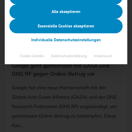
Alle akzeptieren
Essenzielle Cookies akzeptieren
Free
Individuelle Datenschutzeinstellungen
11.10.2024
·
BEDROHUNGEN, NETZWERKSICHERHEIT,
SECURITY-MANAGEMENT
Cookie-Details
Datenschutzerklärung
Impressum
Google geht gemeinsam mit GASA und
DNS RF gegen Online-Betrug vor
Google hat eine neue Partnerschaft mit der
Global Anti-Scam Alliance (GASA) und der DNS
Research Federation (DNS RF) angekündigt, um
gemeinsam Online-Betrug zu bekämpfen. Diese
Koo…