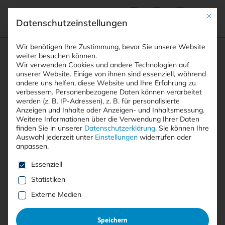
Mit die
Datenschutzeinstellungen
Suchfeld
Wir benötigen Ihre Zustimmung, bevor Sie unsere Website
weiter besuchen können.
Wir verwenden Cookies und andere Technologien auf
unserer Website. Einige von ihnen sind essenziell, während
andere uns helfen, diese Website und Ihre Erfahrung zu
Suchen
verbessern.
Personenbezogene Daten können verarbeitet
STARTSEITE
ECHTZEITÜBERWACHUNG
Breadcrumb-Navigation
werden (z. B. IP-Adressen), z. B. für personalisierte
Anzeigen und Inhalte oder Anzeigen- und Inhaltsmessung.
Weitere Informationen über die Verwendung Ihrer Daten
finden Sie in unserer
Datenschutzerklärung
.
Sie können Ihre
Auswahl jederzeit unter
Einstellungen
widerrufen oder
anpassen.
Alle Beiträge mit dem
Es folgt eine Liste der Service-Gruppen, für die eine E
Essenziell
Schlagwort
Statistiken
“Echtzeitüberwachung”
Externe Medien
Speichern
Alle
Free
<kes>+