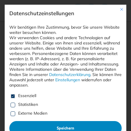
Mit die
Datenschutzeinstellungen
Suchfeld
Wir benötigen Ihre Zustimmung, bevor Sie unsere Website
weiter besuchen können.
Wir verwenden Cookies und andere Technologien auf
unserer Website. Einige von ihnen sind essenziell, während
andere uns helfen, diese Website und Ihre Erfahrung zu
Suchen
verbessern.
Personenbezogene Daten können verarbeitet
STARTSEITE
ENDE-ZU-ENDE-VERSCHLÜSSELUNG
Breadcrumb-Navigation
werden (z. B. IP-Adressen), z. B. für personalisierte
Anzeigen und Inhalte oder Anzeigen- und Inhaltsmessung.
Weitere Informationen über die Verwendung Ihrer Daten
finden Sie in unserer
Datenschutzerklärung
.
Sie können Ihre
Auswahl jederzeit unter
Einstellungen
widerrufen oder
anpassen.
Alle Beiträge mit dem
Es folgt eine Liste der Service-Gruppen, für die eine E
Essenziell
Schlagwort “Ende-zu-Ende-
Statistiken
Verschlüsselung”
Externe Medien
Speichern
Alle
Free
<kes>+