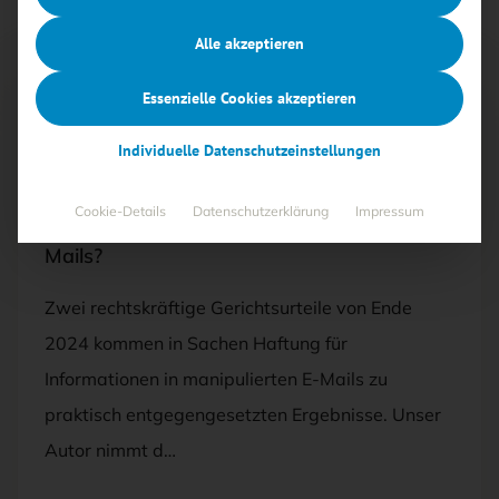
Alle akzeptieren
Essenzielle Cookies akzeptieren
Mit <kes>+ lesen
Individuelle Datenschutzeinstellungen
AUSGABE 5/2025
Cookie-Details
Datenschutzerklärung
Impressum
Wie viel Verschlüsselung brauchen E-
Mails?
Zwei rechtskräftige Gerichtsurteile von Ende
2024 kommen in Sachen Haftung für
Informationen in manipulierten E-Mails zu
praktisch entgegengesetzten Ergebnisse. Unser
Autor nimmt d…