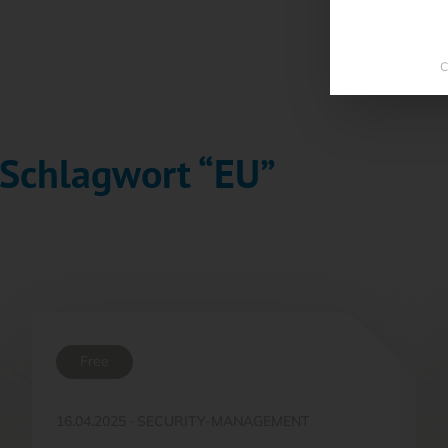
C
 Schlagwort “EU”
Free
16.04.2025
·
SECURITY-MANAGEMENT