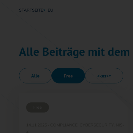
STARTSEITE
EU
Breadcrumb-Navigation
Alle Beiträge mit dem
Alle
Free
<kes>+
Free
14.11.2025
·
COMPLIANCE, CYBERSECURITY, NIS-
2