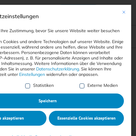
Anmelden
ads
Registrieren
Mit dies
zeinstellungen
 Ihre Zustimmung, bevor Sie unsere Website weiter besuchen
ompliance
<
Webinare
>
<
Printausgaben
>
 Cookies und andere Technologien auf unserer Website. Einige
 essenziell, während andere uns helfen, diese Website und Ihre
erbessern.
Personenbezogene Daten können verarbeitet
IP-Adressen), z. B. für personalisierte Anzeigen und Inhalte oder
Suchen
 Inhaltsmessung.
Weitere Informationen über die Verwendung
nden Sie in unserer
Datenschutzerklärung
.
Sie können Ihre
zeit unter
Einstellungen
widerrufen oder anpassen.
e Liste der Service-Gruppen, für die eine Einwilligung erte
Statistiken
Externe Medien
Speichern
e akzeptieren
Essenzielle Cookies akzeptieren