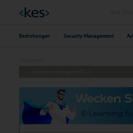
it-sa 202
Header
Hauptnavigation
Bedrohungen
Security-Management
An
Suchfeld
Topthemen:
Künstliche Intelligenz
NIS-2