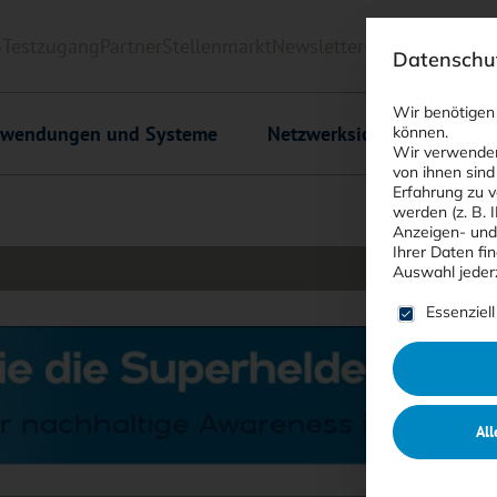
6
Testzugang
Partner
Stellenmarkt
Newsletter
<kes>+
Downlo
Datenschut
Wir benötigen
wendungen und Systeme
Netzwerksicherheit
C
können.
Wir verwenden
von ihnen sind
Erfahrung zu v
werden (z. B. 
Anzeigen- und
Ihrer Daten fi
Auswahl jeder
Es folgt ein
Essenziell
All