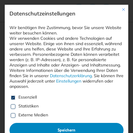
Mit die
Datenschutzeinstellungen
Suchfeld
Wir benötigen Ihre Zustimmung, bevor Sie unsere Website
weiter besuchen können.
Wir verwenden Cookies und andere Technologien auf
unserer Website. Einige von ihnen sind essenziell, während
andere uns helfen, diese Website und Ihre Erfahrung zu
Suchen
verbessern.
Personenbezogene Daten können verarbeitet
STARTSEITE
EUROPÄISCHE CYBERSECURITY
Breadcrumb-Navigation
werden (z. B. IP-Adressen), z. B. für personalisierte
Anzeigen und Inhalte oder Anzeigen- und Inhaltsmessung.
Weitere Informationen über die Verwendung Ihrer Daten
finden Sie in unserer
Datenschutzerklärung
.
Sie können Ihre
Auswahl jederzeit unter
Einstellungen
widerrufen oder
anpassen.
Alle Beiträge mit dem
Es folgt eine Liste der Service-Gruppen, für die eine E
Essenziell
Schlagwort “europäische
Statistiken
Cybersecurity”
Externe Medien
Speichern
Alle
Free
<kes>+