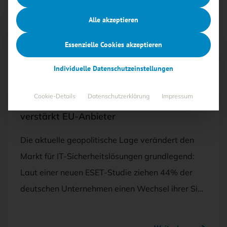
Alle akzeptieren
Essenzielle Cookies akzeptieren
Free
Individuelle Datenschutzeinstellungen
06.05.2025
·
SECURITY-MANAGEMENT
Cookie-Details
Datenschutzerklärung
Impressum
Deutsche Unternehmen bevorzugen
verstärkt EU-Anbieter
Die aktuelle geopolitische Lage verändert den
Markt für IT-Sicherheitslösungen grundlegend:
Laut einer neuen ESET-Studie ziehen 44% der
deutschen Unternehmen einen Wechsel ihrer Si…