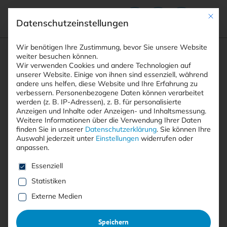
Mit die
Datenschutzeinstellungen
Suchfeld
Wir benötigen Ihre Zustimmung, bevor Sie unsere Website
weiter besuchen können.
Wir verwenden Cookies und andere Technologien auf
unserer Website. Einige von ihnen sind essenziell, während
andere uns helfen, diese Website und Ihre Erfahrung zu
Suchen
verbessern.
Personenbezogene Daten können verarbeitet
STARTSEITE
LEAST PRIVILEGE PRINZIP
Breadcrumb-Navigation
werden (z. B. IP-Adressen), z. B. für personalisierte
Anzeigen und Inhalte oder Anzeigen- und Inhaltsmessung.
Weitere Informationen über die Verwendung Ihrer Daten
finden Sie in unserer
Datenschutzerklärung
.
Sie können Ihre
Auswahl jederzeit unter
Einstellungen
widerrufen oder
anpassen.
Alle Beiträge mit dem
Es folgt eine Liste der Service-Gruppen, für die eine E
Essenziell
Schlagwort “Least Privilege
Statistiken
Prinzip”
Externe Medien
Speichern
Alle
Free
<kes>+