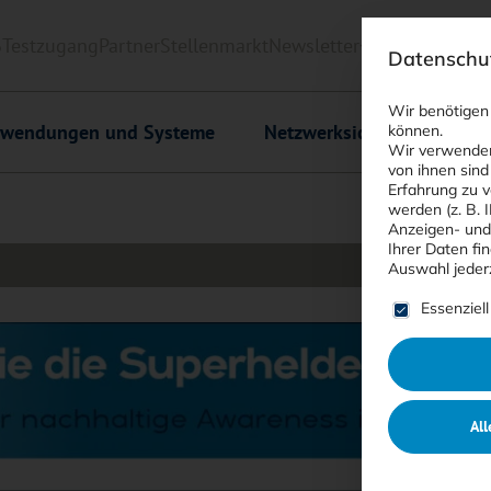
6
Testzugang
Partner
Stellenmarkt
Newsletter
<kes>+
Downlo
Datenschut
Wir benötigen
wendungen und Systeme
Netzwerksicherheit
C
können.
Wir verwenden
von ihnen sind
Erfahrung zu v
werden (z. B. 
Anzeigen- und
Ihrer Daten fi
Auswahl jeder
Es folgt ein
Essenziell
All