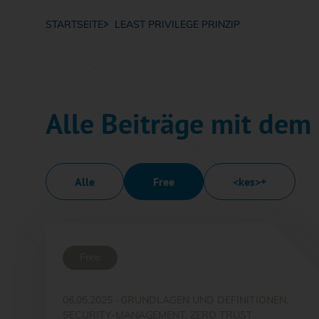
STARTSEITE
LEAST PRIVILEGE PRINZIP
Breadcrumb-Navigation
Alle Beiträge mit dem 
Alle
Free
<kes>+
Free
06.05.2025
·
GRUNDLAGEN UND DEFINITIONEN,
SECURITY-MANAGEMENT, ZERO TRUST