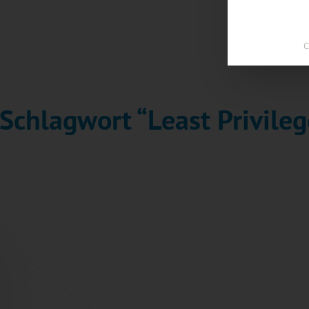
C
Schlagwort “Least Privileg