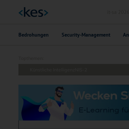
it-sa 202
Header
Hauptnavigation
Bedrohungen
Security-Management
An
Suchfeld
Topthemen:
Künstliche Intelligenz
NIS-2