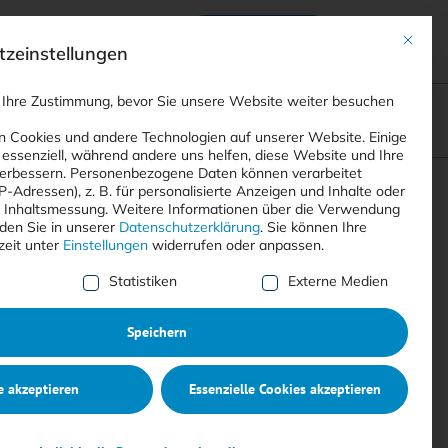
Anmelden
ads
Registrieren
Mit dies
zeinstellungen
 Ihre Zustimmung, bevor Sie unsere Website weiter besuchen
ompliance
<
Webinare
>
<
Printausgaben
>
 Cookies und andere Technologien auf unserer Website. Einige
 essenziell, während andere uns helfen, diese Website und Ihre
erbessern.
Personenbezogene Daten können verarbeitet
IP-Adressen), z. B. für personalisierte Anzeigen und Inhalte oder
Suchen
 Inhaltsmessung.
Weitere Informationen über die Verwendung
nden Sie in unserer
Datenschutzerklärung
.
Sie können Ihre
zeit unter
Einstellungen
widerrufen oder anpassen.
e Liste der Service-Gruppen, für die eine Einwilligung erte
Statistiken
Externe Medien
Speichern
e akzeptieren
Essenzielle Cookies akzeptieren