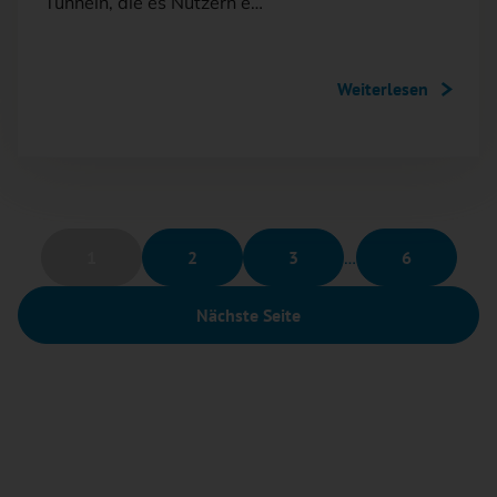
Tunneln, die es Nutzern e…
Weiterlesen
1
2
3
…
6
Nächste Seite