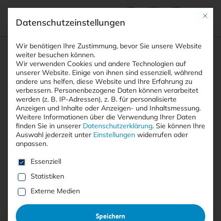
Mit die
Datenschutzeinstellungen
Suchfeld
Wir benötigen Ihre Zustimmung, bevor Sie unsere Website
weiter besuchen können.
Wir verwenden Cookies und andere Technologien auf
unserer Website. Einige von ihnen sind essenziell, während
andere uns helfen, diese Website und Ihre Erfahrung zu
Suchen
verbessern.
Personenbezogene Daten können verarbeitet
STARTSEITE
MALWARE
Breadcrumb-Navigation
werden (z. B. IP-Adressen), z. B. für personalisierte
Anzeigen und Inhalte oder Anzeigen- und Inhaltsmessung.
Weitere Informationen über die Verwendung Ihrer Daten
finden Sie in unserer
Datenschutzerklärung
.
Sie können Ihre
Auswahl jederzeit unter
Einstellungen
widerrufen oder
anpassen.
Alle Beiträge mit dem
Es folgt eine Liste der Service-Gruppen, für die eine E
Essenziell
Schlagwort “Malware”
Statistiken
Externe Medien
Alle
Free
<kes>+
Speichern