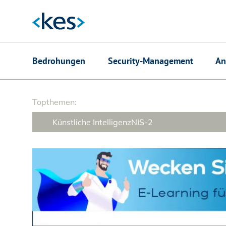
Hauptnavigation
Bedrohungen
Security-Management
An
Suchfeld
Topthemen:
Künstliche Intelligenz
NIS-2