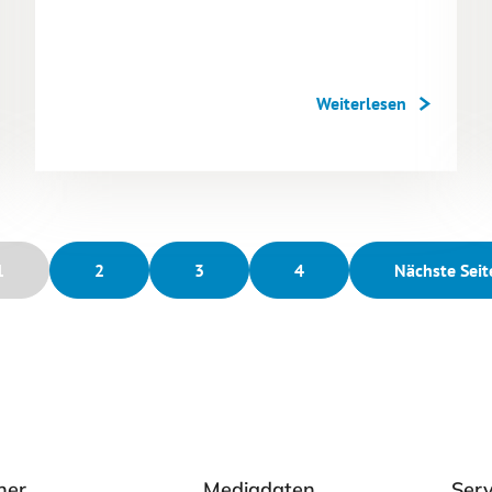
Weiterlesen
1
2
3
4
Nächste Seit
ner
Mediadaten
Serv