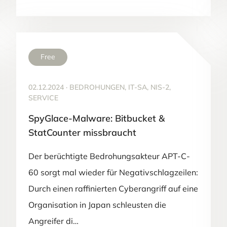
Free
02.12.2024
·
BEDROHUNGEN, IT-SA, NIS-2,
SERVICE
SpyGlace-Malware: Bitbucket &
StatCounter missbraucht
Der berüchtigte Bedrohungsakteur APT-C-
60 sorgt mal wieder für Negativschlagzeilen:
Durch einen raffinierten Cyberangriff auf eine
Organisation in Japan schleusten die
Angreifer di…