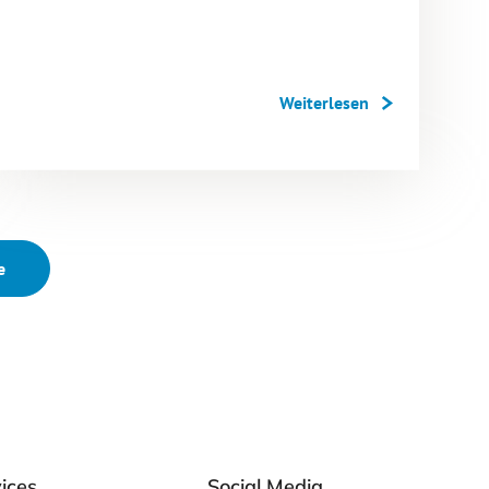
Weiterlesen
e
ices
Social Media