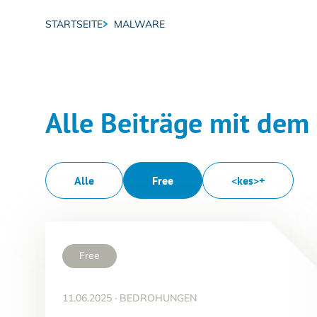
STARTSEITE
MALWARE
Breadcrumb-Navigation
Alle Beiträge mit dem
Alle
Free
<kes>+
Free
11.06.2025
·
BEDROHUNGEN