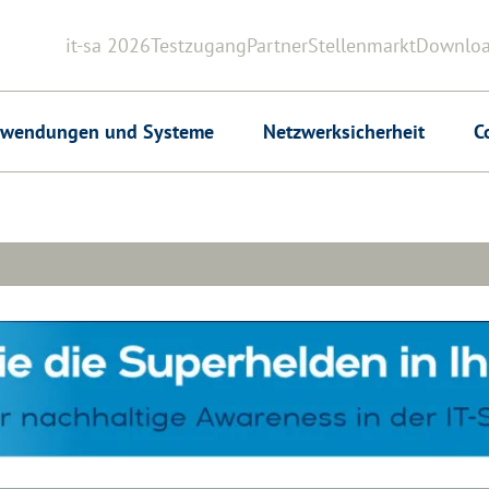
it-sa 2026
Testzugang
Partner
Stellenmarkt
Downlo
Header
wendungen und Systeme
Netzwerksicherheit
C