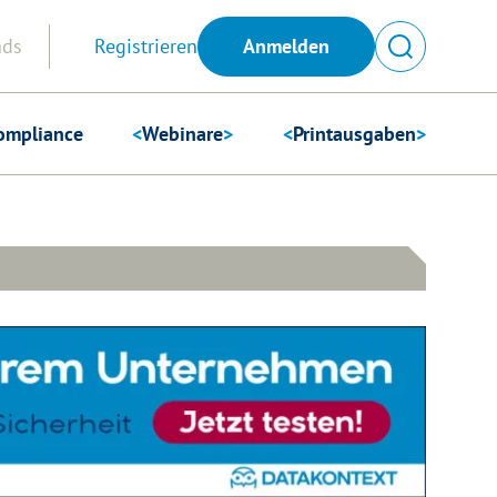
Anmelden
ads
Registrieren
ompliance
<
Webinare
>
<
Printausgaben
>
Suchen