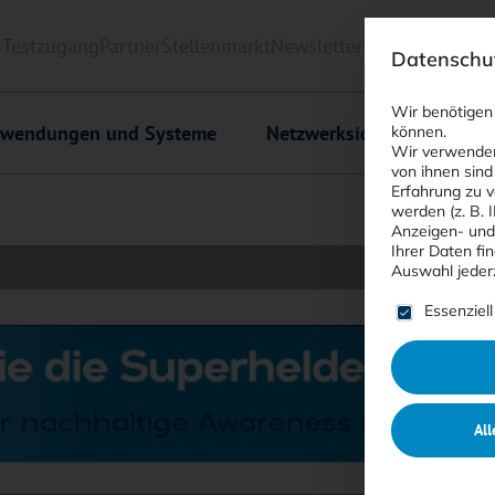
6
Testzugang
Partner
Stellenmarkt
Newsletter
<kes>+
Downlo
Datenschut
Wir benötigen
wendungen und Systeme
Netzwerksicherheit
C
können.
Wir verwenden
von ihnen sind
Erfahrung zu v
werden (z. B. 
Anzeigen- und
Ihrer Daten fi
Auswahl jeder
Es folgt ein
Essenziell
All