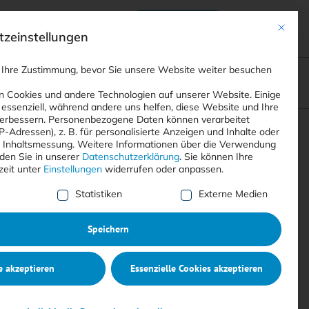
Anmelden
ads
Registrieren
Mit dies
zeinstellungen
 Ihre Zustimmung, bevor Sie unsere Website weiter besuchen
ompliance
<
Webinare
>
<
Printausgaben
>
 Cookies und andere Technologien auf unserer Website. Einige
 essenziell, während andere uns helfen, diese Website und Ihre
erbessern.
Personenbezogene Daten können verarbeitet
IP-Adressen), z. B. für personalisierte Anzeigen und Inhalte oder
Suchen
 Inhaltsmessung.
Weitere Informationen über die Verwendung
nden Sie in unserer
Datenschutzerklärung
.
Sie können Ihre
zeit unter
Einstellungen
widerrufen oder anpassen.
e Liste der Service-Gruppen, für die eine Einwilligung erte
Statistiken
Externe Medien
Speichern
e akzeptieren
Essenzielle Cookies akzeptieren