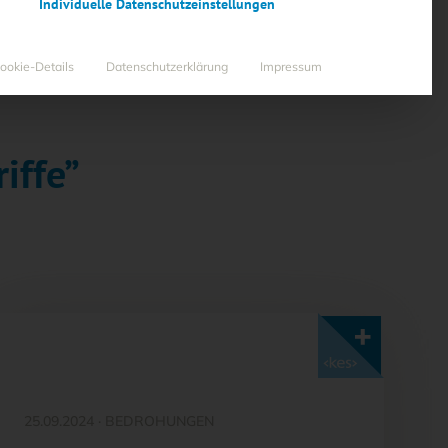
Individuelle Datenschutzeinstellungen
ookie-Details
Datenschutzerklärung
Impressum
iffe”
Mit <kes>+ lesen
25.09.2024
·
BEDROHUNGEN