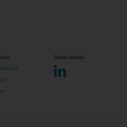
ices
Social Media
strierung
akt
en