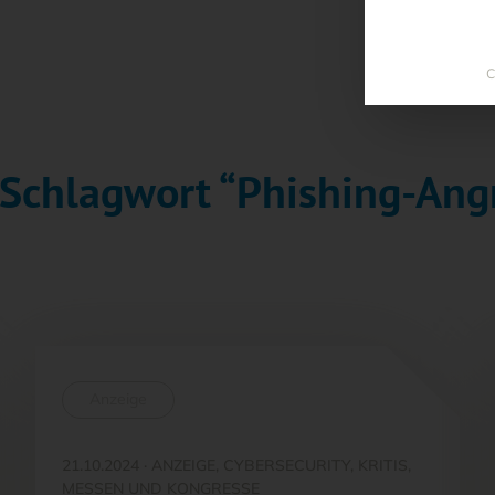
C
 Schlagwort “Phishing-Angr
Anzeige
21.10.2024
·
ANZEIGE, CYBERSECURITY, KRITIS,
MESSEN UND KONGRESSE