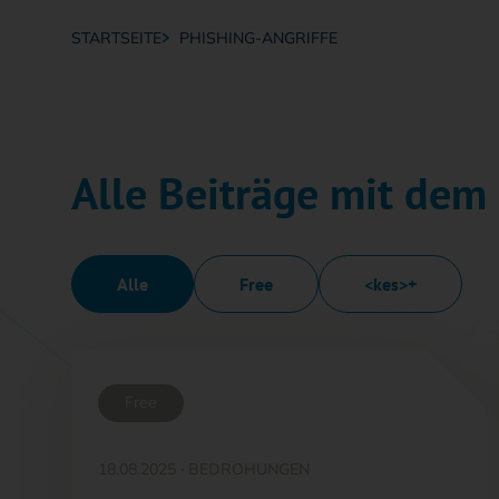
STARTSEITE
PHISHING-ANGRIFFE
Breadcrumb-Navigation
Alle Beiträge mit dem
Alle
Free
<kes>+
Free
18.08.2025
·
BEDROHUNGEN