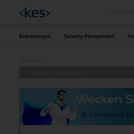
it-sa 202
Header
Hauptnavigation
Bedrohungen
Security-Management
An
Suchfeld
Topthemen:
Künstliche Intelligenz
NIS-2