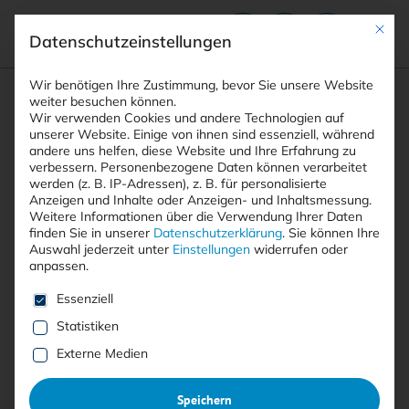
Mit die
Datenschutzeinstellungen
Suchfeld
Wir benötigen Ihre Zustimmung, bevor Sie unsere Website
weiter besuchen können.
Wir verwenden Cookies und andere Technologien auf
unserer Website. Einige von ihnen sind essenziell, während
andere uns helfen, diese Website und Ihre Erfahrung zu
Suchen
verbessern.
Personenbezogene Daten können verarbeitet
STARTSEITE
SCHREMS-II
Breadcrumb-Navigation
werden (z. B. IP-Adressen), z. B. für personalisierte
Anzeigen und Inhalte oder Anzeigen- und Inhaltsmessung.
Weitere Informationen über die Verwendung Ihrer Daten
finden Sie in unserer
Datenschutzerklärung
.
Sie können Ihre
Auswahl jederzeit unter
Einstellungen
widerrufen oder
anpassen.
Alle Beiträge mit dem
Es folgt eine Liste der Service-Gruppen, für die eine E
Essenziell
Schlagwort “Schrems-II”
Statistiken
Externe Medien
Alle
Free
<kes>+
Speichern