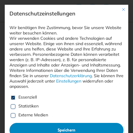
Mit die
Datenschutzeinstellungen
Suchfeld
Wir benötigen Ihre Zustimmung, bevor Sie unsere Website
weiter besuchen können.
Wir verwenden Cookies und andere Technologien auf
unserer Website. Einige von ihnen sind essenziell, während
andere uns helfen, diese Website und Ihre Erfahrung zu
Suchen
verbessern.
Personenbezogene Daten können verarbeitet
STARTSEITE
ARTIKEL
Breadcrumb-Navigation
werden (z. B. IP-Adressen), z. B. für personalisierte
KONTROLLE STATT ABHÄNGIGKEIT: DIGITALE …
Anzeigen und Inhalte oder Anzeigen- und Inhaltsmessung.
Weitere Informationen über die Verwendung Ihrer Daten
finden Sie in unserer
Datenschutzerklärung
.
Sie können Ihre
Auswahl jederzeit unter
Einstellungen
widerrufen oder
Inhaltsverzeichnis
anpassen.
Es folgt eine Liste der Service-Gruppen, für die eine E
Essenziell
Statistiken
Anzeige
Externe Medien
Kontrolle statt Abhängigkeit:
Speichern