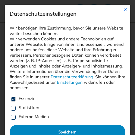
Mit die
Datenschutzeinstellungen
Suchfeld
Wir benötigen Ihre Zustimmung, bevor Sie unsere Website
weiter besuchen können.
Wir verwenden Cookies und andere Technologien auf
unserer Website. Einige von ihnen sind essenziell, während
andere uns helfen, diese Website und Ihre Erfahrung zu
Suchen
verbessern.
Personenbezogene Daten können verarbeitet
STARTSEITE
XDR
Breadcrumb-Navigation
werden (z. B. IP-Adressen), z. B. für personalisierte
Anzeigen und Inhalte oder Anzeigen- und Inhaltsmessung.
Weitere Informationen über die Verwendung Ihrer Daten
finden Sie in unserer
Datenschutzerklärung
.
Sie können Ihre
Auswahl jederzeit unter
Einstellungen
widerrufen oder
anpassen.
Alle Beiträge mit dem
Es folgt eine Liste der Service-Gruppen, für die eine E
Essenziell
Schlagwort “XDR”
Statistiken
Externe Medien
Alle
Free
<kes>+
Speichern