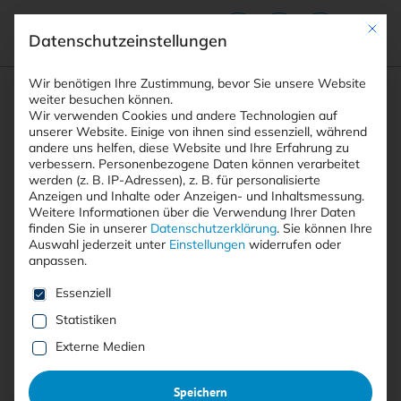
Mit die
Datenschutzeinstellungen
Suchfeld
Wir benötigen Ihre Zustimmung, bevor Sie unsere Website
weiter besuchen können.
Wir verwenden Cookies und andere Technologien auf
unserer Website. Einige von ihnen sind essenziell, während
andere uns helfen, diese Website und Ihre Erfahrung zu
Suchen
verbessern.
Personenbezogene Daten können verarbeitet
STARTSEITE
DATENKONTROLLE
Breadcrumb-Navigation
werden (z. B. IP-Adressen), z. B. für personalisierte
Anzeigen und Inhalte oder Anzeigen- und Inhaltsmessung.
Weitere Informationen über die Verwendung Ihrer Daten
finden Sie in unserer
Datenschutzerklärung
.
Sie können Ihre
Auswahl jederzeit unter
Einstellungen
widerrufen oder
anpassen.
Alle Beiträge mit dem
Es folgt eine Liste der Service-Gruppen, für die eine E
Essenziell
Schlagwort “Datenkontrolle”
Statistiken
Externe Medien
Alle
Free
<kes>+
Speichern