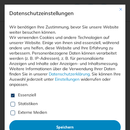
Mit die
Datenschutzeinstellungen
Suchfeld
Wir benötigen Ihre Zustimmung, bevor Sie unsere Website
weiter besuchen können.
Wir verwenden Cookies und andere Technologien auf
unserer Website. Einige von ihnen sind essenziell, während
andere uns helfen, diese Website und Ihre Erfahrung zu
Suchen
verbessern.
Personenbezogene Daten können verarbeitet
STARTSEITE
DATENKONTROLLE
Breadcrumb-Navigation
werden (z. B. IP-Adressen), z. B. für personalisierte
Anzeigen und Inhalte oder Anzeigen- und Inhaltsmessung.
Weitere Informationen über die Verwendung Ihrer Daten
finden Sie in unserer
Datenschutzerklärung
.
Sie können Ihre
Auswahl jederzeit unter
Einstellungen
widerrufen oder
anpassen.
Alle Beiträge mit dem
Es folgt eine Liste der Service-Gruppen, für die eine E
Essenziell
Schlagwort “Datenkontrolle”
Statistiken
Externe Medien
Alle
Free
<kes>+
Speichern