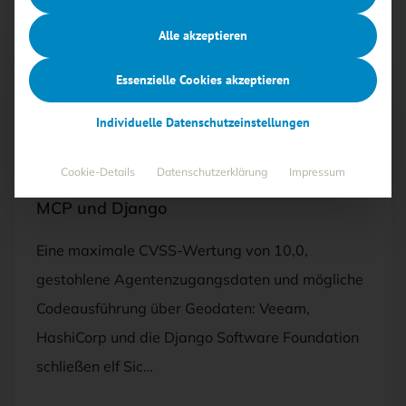
Alle akzeptieren
Essenzielle Cookies akzeptieren
Free
Individuelle Datenschutzeinstellungen
06.08.2026
·
CYBERSECURITY
Cookie-Details
Datenschutzerklärung
Impressum
Kritische Lücken treffen Veeam, Terraform
MCP und Django
Eine maximale CVSS-Wertung von 10,0,
gestohlene Agentenzugangsdaten und mögliche
Codeausführung über Geodaten: Veeam,
HashiCorp und die Django Software Foundation
schließen elf Sic…