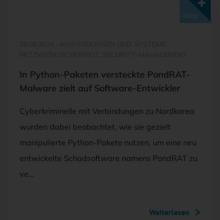
Mit <kes>+ lesen
26.09.2024
·
ANWENDUNGEN UND SYSTEME,
NETZWERKSICHERHEIT, SECURITY-MANAGEMENT
In Python-Paketen versteckte PondRAT-
Malware zielt auf Software-Entwickler
Cyberkriminelle mit Verbindungen zu Nordkorea
wurden dabei beobachtet, wie sie gezielt
manipulierte Python-Pakete nutzen, um eine neu
entwickelte Schadsoftware namens PondRAT zu
ve…
Weiterlesen