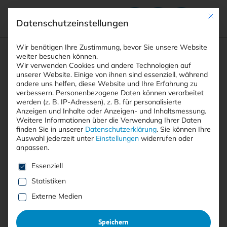
Mit die
Datenschutzeinstellungen
Suchfeld
Wir benötigen Ihre Zustimmung, bevor Sie unsere Website
weiter besuchen können.
Wir verwenden Cookies und andere Technologien auf
unserer Website. Einige von ihnen sind essenziell, während
andere uns helfen, diese Website und Ihre Erfahrung zu
Suchen
verbessern.
Personenbezogene Daten können verarbeitet
STARTSEITE
SOFTWARE-SICHERHEIT
Breadcrumb-Navigation
werden (z. B. IP-Adressen), z. B. für personalisierte
Anzeigen und Inhalte oder Anzeigen- und Inhaltsmessung.
Weitere Informationen über die Verwendung Ihrer Daten
finden Sie in unserer
Datenschutzerklärung
.
Sie können Ihre
Auswahl jederzeit unter
Einstellungen
widerrufen oder
anpassen.
Alle Beiträge mit dem
Es folgt eine Liste der Service-Gruppen, für die eine E
Essenziell
Schlagwort “Software-
Statistiken
Sicherheit”
Externe Medien
Speichern
Alle
Free
<kes>+