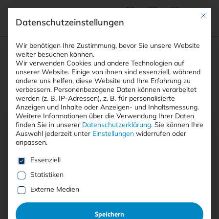
Mit die
Datenschutzeinstellungen
Suchfeld
Wir benötigen Ihre Zustimmung, bevor Sie unsere Website
weiter besuchen können.
Wir verwenden Cookies und andere Technologien auf
Specials
unserer Website. Einige von ihnen sind essenziell, während
andere uns helfen, diese Website und Ihre Erfahrung zu
Suchen
verbessern.
Personenbezogene Daten können verarbeitet
werden (z. B. IP-Adressen), z. B. für personalisierte
Anzeigen und Inhalte oder Anzeigen- und Inhaltsmessung.
Weitere Informationen über die Verwendung Ihrer Daten
finden Sie in unserer
Datenschutzerklärung
.
Sie können Ihre
Auswahl jederzeit unter
Einstellungen
widerrufen oder
AUSGABE SPECIAL 3/2026
anpassen.
<kes>-Special: Cybersecurity made in
Es folgt eine Liste der Service-Gruppen, für die eine E
Essenziell
Germany
Statistiken
Externe Medien
Speichern
Printausgabe lesen