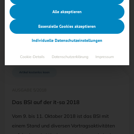
„Bedrohungen“ fallen.
Alle akzeptieren
Alle
Free
<kes>+
Essenzielle Cookies akzeptieren
Individuelle Datenschutzeinstellungen
Cookie-Details
Datenschutzerklärung
Impressum
Artikel kostenlos lesen
AUSGABE 5/2018
Das BSI auf der it-sa 2018
Vom 9. bis 11. Oktober 2018 ist das BSI mit
einem Stand und diversen Vortragsaktivitäten