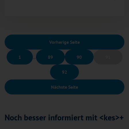
Vorherige Seite
1
…
89
90
91
92
Nächste Seite
Noch besser informiert mit <kes>+