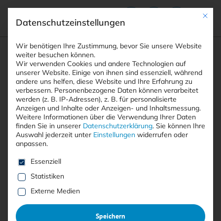
Mit die
Datenschutzeinstellungen
Suchfeld
Wir benötigen Ihre Zustimmung, bevor Sie unsere Website
weiter besuchen können.
Wir verwenden Cookies und andere Technologien auf
unserer Website. Einige von ihnen sind essenziell, während
andere uns helfen, diese Website und Ihre Erfahrung zu
Suchen
verbessern.
Personenbezogene Daten können verarbeitet
STARTSEITE
BEDROHUNGEN
Breadcrumb-Navigation
werden (z. B. IP-Adressen), z. B. für personalisierte
Anzeigen und Inhalte oder Anzeigen- und Inhaltsmessung.
Weitere Informationen über die Verwendung Ihrer Daten
finden Sie in unserer
Datenschutzerklärung
.
Sie können Ihre
Auswahl jederzeit unter
Einstellungen
widerrufen oder
anpassen.
Alle Beiträge der Kategorie
Es folgt eine Liste der Service-Gruppen, für die eine E
Essenziell
“Bedrohungen”
Statistiken
Externe Medien
Hier finden Sie aktuelle Beiträge und Meldungen zum
Speichern
Thema Informationssicherheit, die unter die Kategorie