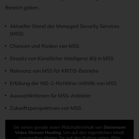
Bereich geben.
Aktueller Stand der Managed Security Services
(MSS)
Chancen und Risiken von MSS
Einsatz von Künstlicher Intelligenz (KI) in MSS
Relevanz von MSS für KRITIS-Betriebe
Erfüllung der NIS-2-Richtlinie mithilfe von MSS
Auswahlkriterien für MSS-Anbieter
Zukunftsperspektiven von MSS
Jürgen Kreuz, CO-Founder, CEO SECaaS.IT – Die IT-
Sie sehen gerade einen Platzhalterinhalt von
Steinmann
Video Stream Hosting
. Um auf den eigentlichen Inhalt
Sicherheitsmarke der XaaS Enterprise GmbH, IT-
zuzugreifen, klicken Sie auf den Button unten. Bitte