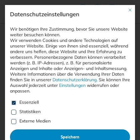
Mit die
Datenschutzeinstellungen
Suchfeld
Wir benötigen Ihre Zustimmung, bevor Sie unsere Website
weiter besuchen können.
Wir verwenden Cookies und andere Technologien auf
unserer Website. Einige von ihnen sind essenziell, während
andere uns helfen, diese Website und Ihre Erfahrung zu
Suchen
verbessern.
Personenbezogene Daten können verarbeitet
STARTSEITE
WEBINARE
Breadcrumb-Navigation
werden (z. B. IP-Adressen), z. B. für personalisierte
KEYNOTE: MANAGED SECURITY SERVICES: …
Anzeigen und Inhalte oder Anzeigen- und Inhaltsmessung.
Weitere Informationen über die Verwendung Ihrer Daten
finden Sie in unserer
Datenschutzerklärung
.
Sie können Ihre
Auswahl jederzeit unter
Einstellungen
widerrufen oder
anpassen.
Mit <kes>+ lesen
Es folgt eine Liste der Service-Gruppen, für die eine E
Essenziell
Keynote: Managed Security
Statistiken
Services: Sicherheit im
Externe Medien
digitalen Zeitalter
Speichern