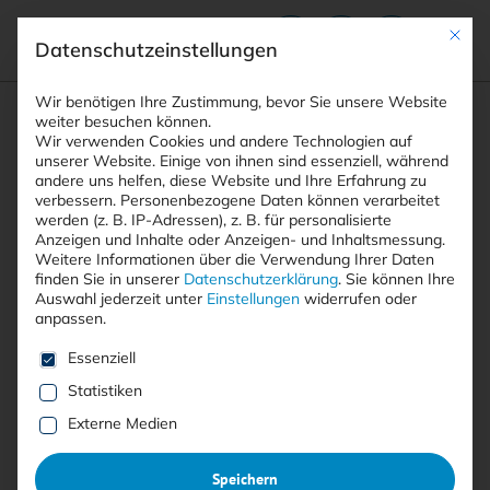
Mit die
Datenschutzeinstellungen
Suchfeld
Wir benötigen Ihre Zustimmung, bevor Sie unsere Website
weiter besuchen können.
Wir verwenden Cookies und andere Technologien auf
unserer Website. Einige von ihnen sind essenziell, während
andere uns helfen, diese Website und Ihre Erfahrung zu
Suchen
verbessern.
Personenbezogene Daten können verarbeitet
STARTSEITE
ARTIKEL
BSI LÄDT ZU ZWEITEM …
Breadcrumb-Navigation
werden (z. B. IP-Adressen), z. B. für personalisierte
Anzeigen und Inhalte oder Anzeigen- und Inhaltsmessung.
Weitere Informationen über die Verwendung Ihrer Daten
Inhaltsverzeichnis
finden Sie in unserer
Datenschutzerklärung
.
Sie können Ihre
Auswahl jederzeit unter
Einstellungen
widerrufen oder
anpassen.
Es folgt eine Liste der Service-Gruppen, für die eine E
Essenziell
Statistiken
Free
Externe Medien
BSI lädt zu zweitem
Grundschutz++-Workshop ein
Speichern