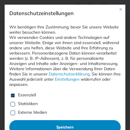
Mit die
Datenschutzeinstellungen
Suchfeld
Wir benötigen Ihre Zustimmung, bevor Sie unsere Website
weiter besuchen können.
Wir verwenden Cookies und andere Technologien auf
unserer Website. Einige von ihnen sind essenziell, während
andere uns helfen, diese Website und Ihre Erfahrung zu
Suchen
verbessern.
Personenbezogene Daten können verarbeitet
STARTSEITE
ARTIKEL
Breadcrumb-Navigation
werden (z. B. IP-Adressen), z. B. für personalisierte
GOOGLE ADS: MALVERTISING-ATTACKE STIEHLT …
Anzeigen und Inhalte oder Anzeigen- und Inhaltsmessung.
Weitere Informationen über die Verwendung Ihrer Daten
finden Sie in unserer
Datenschutzerklärung
.
Sie können Ihre
Auswahl jederzeit unter
Einstellungen
widerrufen oder
Inhaltsverzeichnis
anpassen.
Es folgt eine Liste der Service-Gruppen, für die eine E
Essenziell
Statistiken
Mit <kes>+ lesen
Externe Medien
Google Ads: Malvertising-
Speichern