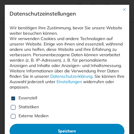
Mit die
Datenschutzeinstellungen
Suchfeld
Wir benötigen Ihre Zustimmung, bevor Sie unsere Website
weiter besuchen können.
Wir verwenden Cookies und andere Technologien auf
unserer Website. Einige von ihnen sind essenziell, während
andere uns helfen, diese Website und Ihre Erfahrung zu
Suchen
verbessern.
Personenbezogene Daten können verarbeitet
STARTSEITE
ARTIKEL
Breadcrumb-Navigation
werden (z. B. IP-Adressen), z. B. für personalisierte
Anzeigen und Inhalte oder Anzeigen- und Inhaltsmessung.
Weitere Informationen über die Verwendung Ihrer Daten
finden Sie in unserer
Datenschutzerklärung
.
Sie können Ihre
Auswahl jederzeit unter
Einstellungen
widerrufen oder
anpassen.
Alle Beiträge
Es folgt eine Liste der Service-Gruppen, für die eine E
Essenziell
Statistiken
Alle
Free
<kes>+
Externe Medien
Speichern