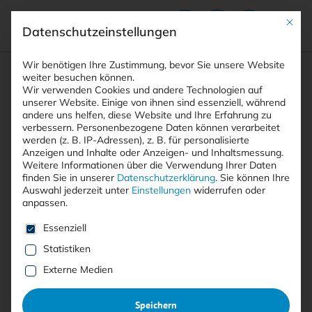
Mit die
Datenschutzeinstellungen
Suchfeld
Wir benötigen Ihre Zustimmung, bevor Sie unsere Website
weiter besuchen können.
Wir verwenden Cookies und andere Technologien auf
unserer Website. Einige von ihnen sind essenziell, während
andere uns helfen, diese Website und Ihre Erfahrung zu
Suchen
verbessern.
Personenbezogene Daten können verarbeitet
STARTSEITE
ARTIKEL
Breadcrumb-Navigation
werden (z. B. IP-Adressen), z. B. für personalisierte
STAATLICH GESTEUERTE CYBERANGRIFFE: DAS …
Anzeigen und Inhalte oder Anzeigen- und Inhaltsmessung.
Weitere Informationen über die Verwendung Ihrer Daten
finden Sie in unserer
Datenschutzerklärung
.
Sie können Ihre
Auswahl jederzeit unter
Einstellungen
widerrufen oder
Inhaltsverzeichnis
anpassen.
Es folgt eine Liste der Service-Gruppen, für die eine E
Essenziell
Statistiken
Free
Externe Medien
Staatlich gesteuerte
Speichern