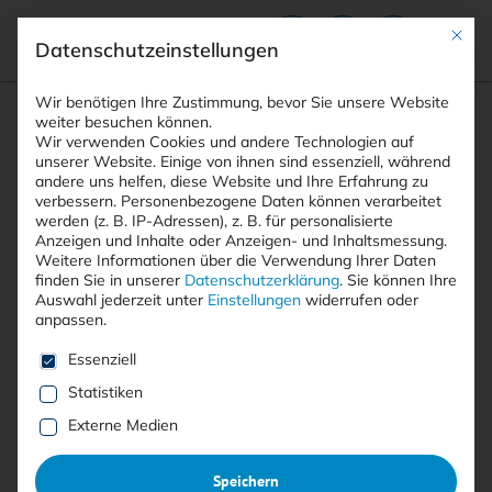
Mit die
Datenschutzeinstellungen
Suchfeld
Wir benötigen Ihre Zustimmung, bevor Sie unsere Website
weiter besuchen können.
Wir verwenden Cookies und andere Technologien auf
unserer Website. Einige von ihnen sind essenziell, während
andere uns helfen, diese Website und Ihre Erfahrung zu
Suchen
verbessern.
Personenbezogene Daten können verarbeitet
STARTSEITE
PRINTAUSGABEN
Breadcrumb-Navigation
werden (z. B. IP-Adressen), z. B. für personalisierte
TITELTHEMA: MASSNAHMEN GEGEN RANSOMWARE
Anzeigen und Inhalte oder Anzeigen- und Inhaltsmessung.
HOMEOFFICE: NICHT ÜBERALL MEHR …
Weitere Informationen über die Verwendung Ihrer Daten
finden Sie in unserer
Datenschutzerklärung
.
Sie können Ihre
Auswahl jederzeit unter
Einstellungen
widerrufen oder
anpassen.
Es folgt eine Liste der Service-Gruppen, für die eine E
Mit <kes>+ lesen
Essenziell
Statistiken
Homeoffice: Nicht überall
Externe Medien
mehr Sicherheitsvorfälle
Speichern