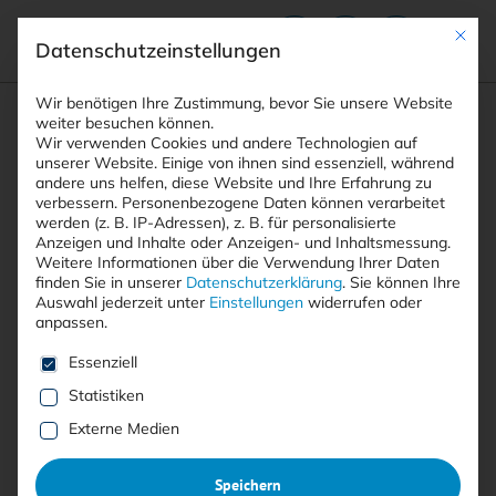
Mit die
Datenschutzeinstellungen
Suchfeld
Wir benötigen Ihre Zustimmung, bevor Sie unsere Website
weiter besuchen können.
Wir verwenden Cookies und andere Technologien auf
unserer Website. Einige von ihnen sind essenziell, während
andere uns helfen, diese Website und Ihre Erfahrung zu
Suchen
verbessern.
Personenbezogene Daten können verarbeitet
STARTSEITE
PRINTAUSGABEN
Breadcrumb-Navigation
werden (z. B. IP-Adressen), z. B. für personalisierte
TITELTHEMA: SECURITY-FUNSPORT
Anzeigen und Inhalte oder Anzeigen- und Inhaltsmessung.
Weitere Informationen über die Verwendung Ihrer Daten
finden Sie in unserer
Datenschutzerklärung
.
Sie können Ihre
Auswahl jederzeit unter
Einstellungen
widerrufen oder
Ausgabe 2/2018 als
PDF
her­un­
anpassen.
ter­la­den
Es folgt eine Liste der Service-Gruppen, für die eine E
Essenziell
Statistiken
Externe Medien
Jetzt herunterladen
Speichern