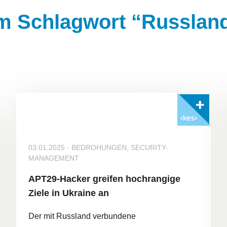
em Schlagwort “Russlan
Mit <kes>+ lesen
03.01.2025
·
BEDROHUNGEN, SECURITY-
MANAGEMENT
APT29-Hacker greifen hochrangige
Ziele in Ukraine an
Der mit Russland verbundene