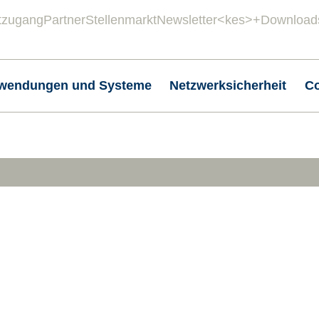
tzugang
Partner
Stellenmarkt
Newsletter
<kes>+
Download
wendungen und Systeme
Netzwerksicherheit
C