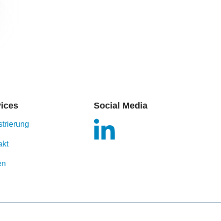
vices
Social Media
strierung
akt
en