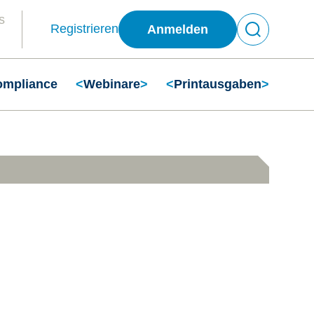
s
Registrieren
Anmelden
ompliance
<
Webinare
>
<
Printausgaben
>
Suchen