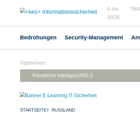
it-sa
Tes
Header
2026
Hauptnavigation
Bedrohungen
Security-Management
An
Suchfeld
Topthemen:
Künstliche Intelligenz
NIS-2
STARTSEITE
RUSSLAND
Breadcrumb-Navigation