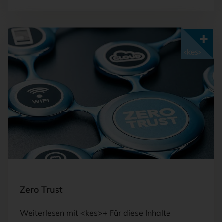
Mit <kes>+ lesen
FOTO: STOCK.ADBOBE.COM/OLIVIER LE MOAL
Zero Trust
Weiterlesen mit <kes>+ Für diese Inhalte