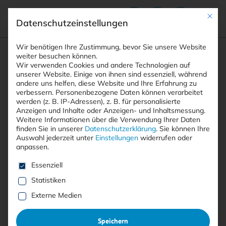
Mit die
Datenschutzeinstellungen
Suchfeld
Wir benötigen Ihre Zustimmung, bevor Sie unsere Website
weiter besuchen können.
Wir verwenden Cookies und andere Technologien auf
unserer Website. Einige von ihnen sind essenziell, während
andere uns helfen, diese Website und Ihre Erfahrung zu
Suchen
verbessern.
Personenbezogene Daten können verarbeitet
STARTSEITE
COMPLIANCE
Breadcrumb-Navigation
werden (z. B. IP-Adressen), z. B. für personalisierte
Anzeigen und Inhalte oder Anzeigen- und Inhaltsmessung.
Weitere Informationen über die Verwendung Ihrer Daten
finden Sie in unserer
Datenschutzerklärung
.
Sie können Ihre
Auswahl jederzeit unter
Einstellungen
widerrufen oder
anpassen.
Alle Beiträge der Kategorie
Es folgt eine Liste der Service-Gruppen, für die eine E
Essenziell
“Compliance”
Statistiken
Externe Medien
Hier finden Sie aktuelle Beiträge und Meldungen zum
Speichern
Thema Informationssicherheit, die unter die Kategorie