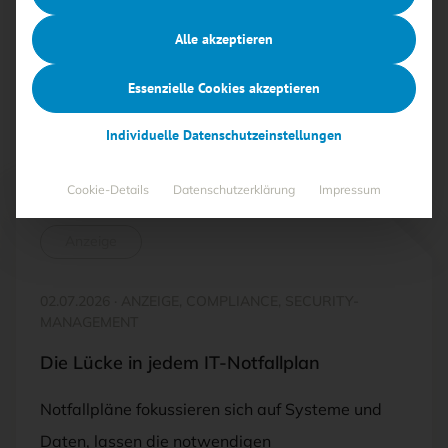
„Compliance“ fallen.
Alle akzeptieren
Alle
Free
<kes>+
Essenzielle Cookies akzeptieren
Individuelle Datenschutzeinstellungen
Cookie-Details
Datenschutzerklärung
Impressum
Anzeige
02.07.2026
·
ANZEIGE, COMPLIANCE, SECURITY-
MANAGEMENT
Die Lücke in jedem IT-Notfallplan
Notfallpläne fokussieren sich auf Systeme und
Daten, lassen die notwendigen