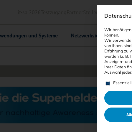
it-sa 2026
Testzugang
Partner
Stellenmarkt
Downlo
Datenschut
Header
Wir benötigen
wendungen und Systeme
Netzwerksicherheit
C
können.
Wir verwenden
von ihnen sind
Erfahrung zu v
werden (z. B. 
Anzeigen- und
Ihrer Daten fi
Auswahl jeder
Es folgt ein
Essenziell
All