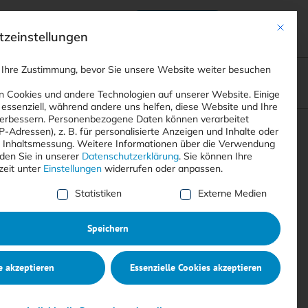
Anmelden
ads
Registrieren
Mit dies
zeinstellungen
 Ihre Zustimmung, bevor Sie unsere Website weiter besuchen
ompliance
<
Webinare
>
<
Printausgaben
>
 Cookies und andere Technologien auf unserer Website. Einige
 essenziell, während andere uns helfen, diese Website und Ihre
erbessern.
Personenbezogene Daten können verarbeitet
IP-Adressen), z. B. für personalisierte Anzeigen und Inhalte oder
Suchen
 Inhaltsmessung.
Weitere Informationen über die Verwendung
nden Sie in unserer
Datenschutzerklärung
.
Sie können Ihre
zeit unter
Einstellungen
widerrufen oder anpassen.
e Liste der Service-Gruppen, für die eine Einwilligung erte
Statistiken
Externe Medien
Speichern
e akzeptieren
Essenzielle Cookies akzeptieren