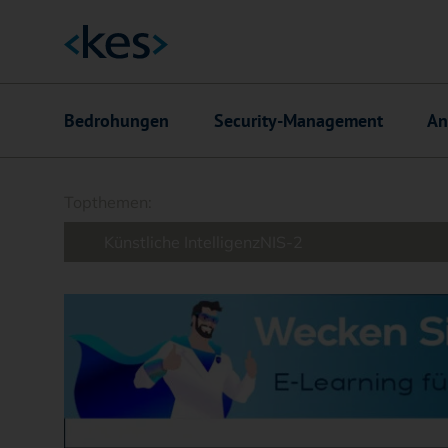
Hauptnavigation
Bedrohungen
Security-Management
An
Suchfeld
Topthemen:
Künstliche Intelligenz
NIS-2