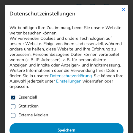
Mit die
Datenschutzeinstellungen
Suchfeld
Wir benötigen Ihre Zustimmung, bevor Sie unsere Website
weiter besuchen können.
Wir verwenden Cookies und andere Technologien auf
unserer Website. Einige von ihnen sind essenziell, während
andere uns helfen, diese Website und Ihre Erfahrung zu
Suchen
verbessern.
Personenbezogene Daten können verarbeitet
STARTSEITE
PRINTAUSGABEN
Breadcrumb-Navigation
werden (z. B. IP-Adressen), z. B. für personalisierte
TITELTHEMA: IT-GRUNDSCHUTZ++
Anzeigen und Inhalte oder Anzeigen- und Inhaltsmessung.
Weitere Informationen über die Verwendung Ihrer Daten
finden Sie in unserer
Datenschutzerklärung
.
Sie können Ihre
Auswahl jederzeit unter
Einstellungen
widerrufen oder
Ausgabe 1/2026 als
E-Pa­per
anpassen.
her­un­ter­la­den
Es folgt eine Liste der Service-Gruppen, für die eine E
Essenziell
Statistiken
Externe Medien
Jetzt herunterladen
Speichern